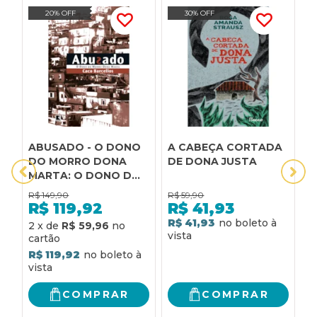
20% OFF
30% OFF
ABUSADO - O DONO
A CABEÇA CORTADA
A
DO MORRO DONA
DE DONA JUSTA
D
MARTA: O DONO DO
MORRO DONA MARTA
R$
149,90
R$
59,90
R
R$
119,92
R$
41,93
R$ 41,93
R
2
x
de
R$ 59,96
R$ 119,92
COMPRAR
COMPRAR