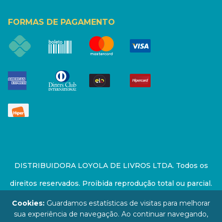
FORMAS DE PAGAMENTO
DISTRIBUIDORA LOYOLA DE LIVROS LTDA. Todos os
direitos reservados. Proibida reprodução total ou parcial.
Preços e estoque sujeito a alterações sem aviso prévio.
Cookies:
Guardamos estatísticas de visitas para melhorar
sua experiência de navegação. Ao continuar navegando,
67.946.814/0001-94 - LOJA - Rua Senador Feijó - São