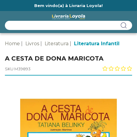
Bem vindo(a) à Livraria Loyola!
Ainda não tem cadastro na Livraria Loyola?
Home
Livros
Literatura
Literatura Infantil
A CESTA DE DONA MARICOTA
SKU M39893