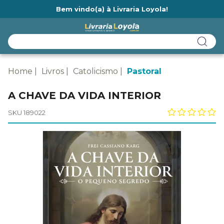
Bem vindo(a) à Livraria Loyola!
Ainda não tem cadastro na Livraria Loyola?
Home
Livros
Catolicismo
Pastoral
A CHAVE DA VIDA INTERIOR
SKU 189022