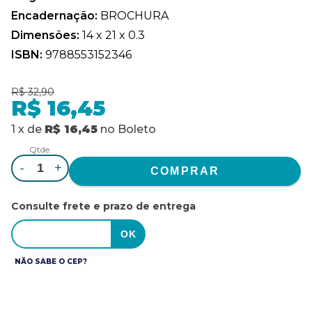
Encadernação:
BROCHURA
Dimensões:
14 x 21 x 0.3
ISBN:
9788553152346
R$ 32,90
R$ 16,45
1
x
de
R$ 16,45
no
Boleto
Qtde.
-
+
Consulte frete e prazo de entrega
NÃO SABE O CEP?