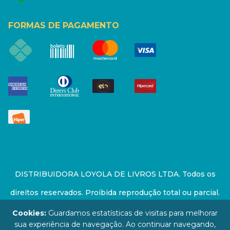
FORMAS DE PAGAMENTO
DISTRIBUIDORA LOYOLA DE LIVROS LTDA. Todos os
direitos reservados. Proibida reprodução total ou parcial.
Preços e estoque sujeito a alterações sem aviso prévio.
Cookies:
Guardamos estatísticas de visitas para melhorar
sua experiência de navegação. Ao continuar navegando,
67.946.814/0001-94 - LOJA - Rua Senador Feijó - São