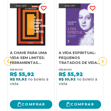
20% OFF
20% OFF
A CHAVE PARA UMA
A VIDA ESPIRITUAL:
O
VIDA SEM LIMITES:
PEQUENOS
S
FERRAMENTAS
TRATADOS DE VIDA
D
PRÁTICAS DE
INTERIOR
R$
69,90
R$
69,90
R
AUTOCONHECIMENTO
R$
55,92
R$
55,92
PARA DESFAZER
R$ 55,92
R$ 55,92
R
CRENÇAS
LIMITANTES,
LIBERTAR SEU
POTENCIAL E VIVER
UMA VIDA PLENA
COMPRAR
COMPRAR