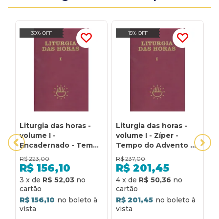
30% OFF
15% OFF
Liturgia das horas -
Liturgia das horas -
L
volume I -
volume I - Zíper -
v
Encadernado - Tempo
Tempo do Advento e
T
do Advento e Tempo
Tempo do Natal: zíper
t
R$
223,00
R$
237,00
R
do Natal: tempo do
- Tempo do Advento
d
R$
156,10
R$
201,45
advento e tempo do
e Tempo do Natal
T
3
x
de
R$ 52,03
4
x
de
R$ 50,36
5
natal
t
d
R$ 156,10
R$ 201,45
R