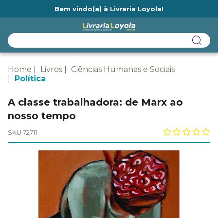
Bem vindo(a) à Livraria Loyola!
Ainda não tem cadastro na Livraria Loyola?
Home
Livros
Ciências Humanas e Sociais
Política
A classe trabalhadora: de Marx ao
nosso tempo
SKU 72711