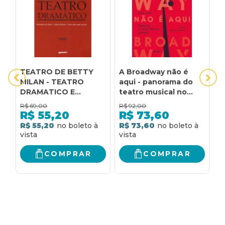
TEATRO DE BETTY
A Broadway não é
A
MILAN - TEATRO
aqui - panorama do
D
DRAMATICO E
teatro musical no
TEATRO LIRICO - 1
Brasil 2ª edição:
R$
69,00
R$
92,00
R
panorama do teatro
R$
55,20
R$
73,60
musical no Brasil
R$ 55,20
R$ 73,60
R
COMPRAR
COMPRAR