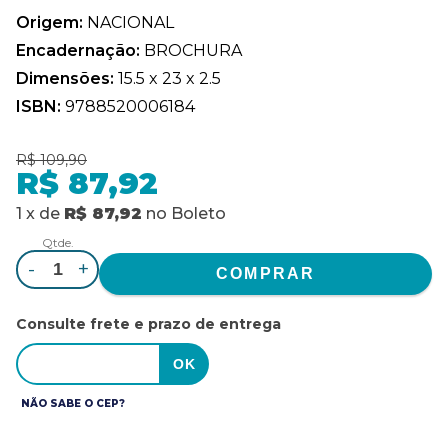
Origem:
NACIONAL
Encadernação:
BROCHURA
Dimensões:
15.5 x 23 x 2.5
ISBN:
9788520006184
R$ 109,90
R$ 87,92
1
x
de
R$ 87,92
no
Boleto
Qtde.
-
+
Consulte frete e prazo de entrega
NÃO SABE O CEP?