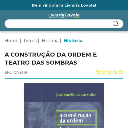
Bem vindo(a) à Livraria Loyola!
Ainda não tem cadastro na Livraria Loyola?
Home
Livros
História
História
A CONSTRUÇÃO DA ORDEM E
TEATRO DAS SOMBRAS
SKU CA4361