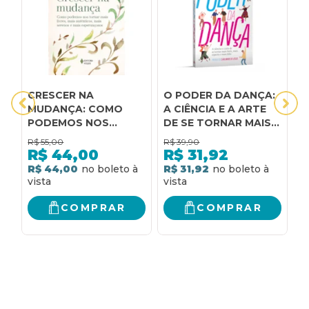
CRESCER NA
O PODER DA DANÇA:
O
MUDANÇA: COMO
A CIÊNCIA E A ARTE
C
PODEMOS NOS
DE SE TORNAR MAIS
M
TORNAR MAIS LIVRES,
FORTE, MAIS
R$
55,00
R$
39,90
R
MAIS AUTÊNTICOS,
ESPERTO E MAIS
R$
44,00
R$
31,92
MAIS SERENOS E MAIS
FELIZ.
R$ 44,00
R$ 31,92
R
ESPERANÇOSOS
COMPRAR
COMPRAR