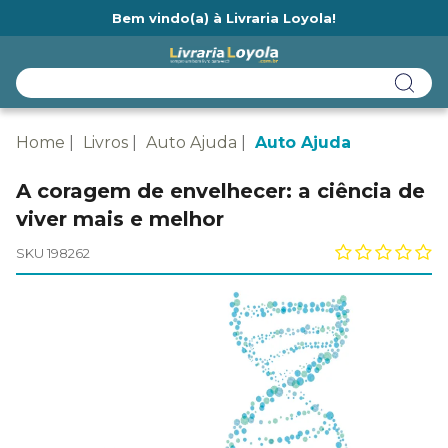
Bem vindo(a) à Livraria Loyola!
Ainda não tem cadastro na Livraria Loyola?
Home
Livros
Auto Ajuda
Auto Ajuda
A coragem de envelhecer: a ciência de
viver mais e melhor
SKU 198262