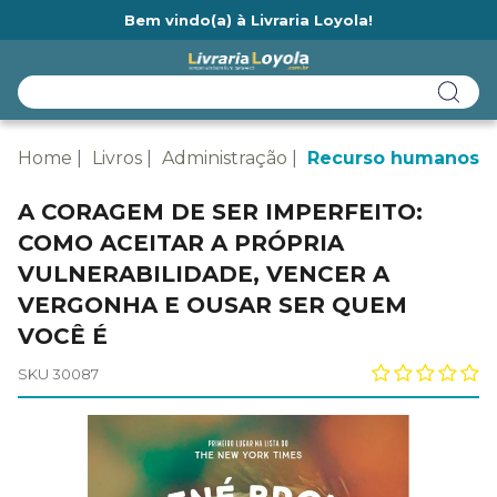
Bem vindo(a) à Livraria Loyola!
Ainda não tem cadastro na Livraria Loyola?
Home
Livros
Administração
Recurso humanos
A CORAGEM DE SER IMPERFEITO:
COMO ACEITAR A PRÓPRIA
VULNERABILIDADE, VENCER A
VERGONHA E OUSAR SER QUEM
VOCÊ É
SKU 30087