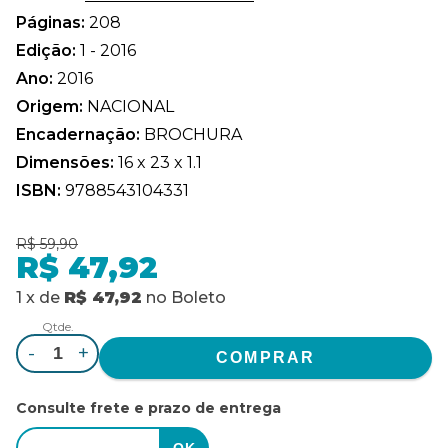
Páginas:
208
Edição:
1 - 2016
Ano:
2016
Origem:
NACIONAL
Encadernação:
BROCHURA
Dimensões:
16 x 23 x 1.1
ISBN:
9788543104331
R$ 59,90
R$ 47,92
1
x
de
R$ 47,92
no
Boleto
Qtde.
-
+
Consulte frete e prazo de entrega