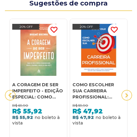
Sugestões de compra
20% OFF
20% OFF
A CORAGEM DE SER
COMO ESCOLHER
C
IMPERFEITO - EDIÇÃO
SUA CARREIRA
C
ESPECIAL: COMO
PROFISSIONAL:
V
ACEITAR A PRÓPRIA
DESCUBRA QUEM
R$
69,90
R$
59,90
R
VULNERABILIDADE,
VOCÊ É E COMO
R$
55,92
R$
47,92
VENCER A VERGONHA
TRANSFORMAR ISSO
R$ 55,92
R$ 47,92
R
E OUSAR SER QUEM
EM UMA CARREIRA DE
VOCÊ É
SUCESSO!