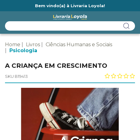
Bem vindo(a) à Livraria Loyola!
Ainda não tem cadastro na Livraria Loyola?
Home
Livros
Ciências Humanas e Sociais
Psicologia
A CRIANÇA EM CRESCIMENTO
SKU B19413