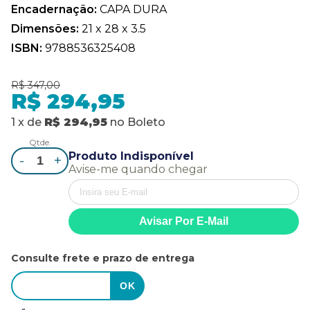
Encadernação:
CAPA DURA
Dimensões:
21 x 28 x 3.5
ISBN:
9788536325408
R$ 347,00
R$ 294,95
1
x
de
R$ 294,95
no
Boleto
Qtde.
Produto Indisponível
-
+
Avise-me quando chegar
Consulte frete e prazo de entrega