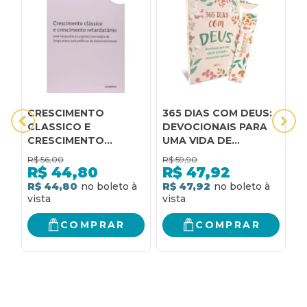
CRESCIMENTO
365 DIAS COM DEUS:
5
CLASSICO E
DEVOCIONAIS PARA
A
CRESCIMENTO
UMA VIDA DE
C
RETARDATARIO -
FELICIDADE E
R$
56,00
R$
59,90
R
UMA NECESSARIA (E
CRESCIMENTO
R$
44,80
R$
47,92
URGENTE - 1
ESPIRITUAL
R$ 44,80
R$ 47,92
R
COMPRAR
COMPRAR