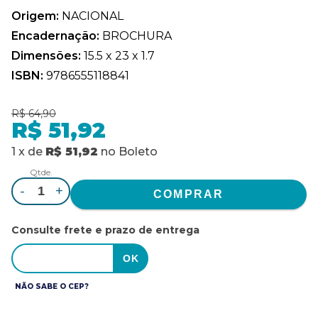
Origem:
NACIONAL
Encadernação:
BROCHURA
Dimensões:
15.5 x 23 x 1.7
ISBN:
9786555118841
R$ 64,90
R$ 51,92
1
x
de
R$ 51,92
no
Boleto
Qtde.
-
+
Consulte frete e prazo de entrega
NÃO SABE O CEP?