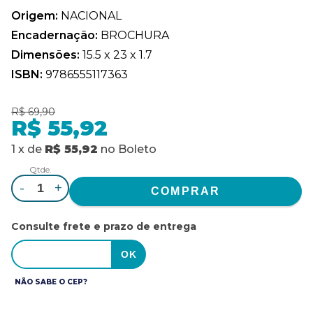
Origem:
NACIONAL
Encadernação:
BROCHURA
Dimensões:
15.5 x 23 x 1.7
ISBN:
9786555117363
R$ 69,90
R$ 55,92
1
x
de
R$ 55,92
no
Boleto
Qtde.
-
+
Consulte frete e prazo de entrega
NÃO SABE O CEP?