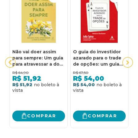
Não vai doer assim
O guia do investidor
P
para sempre: Um guia
azarado para o trade
L
para atravessar a dor
de opções: um guia
m
da perda
acessível para
d
R$
64,90
R$
67,50
R
investimentos
d
R$
51,92
R$
54,00
sustentáveis com
n
R$ 51,92
R$ 54,00
4
uma necessidade
v
mínima de sorte!
p
R
s
p
n
COMPRAR
COMPRAR
v