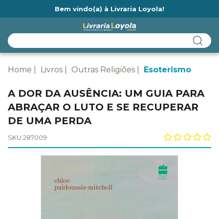
Bem vindo(a) à Livraria Loyola!
Ainda não tem cadastro na Livraria Loyola?
Home
Livros
Outras Religiões
Esoterismo
A DOR DA AUSÊNCIA: UM GUIA PARA
ABRAÇAR O LUTO E SE RECUPERAR
DE UMA PERDA
SKU 287009