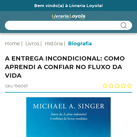
Bem vindo(a) à Livraria Loyola!
Ainda não tem cadastro na Livraria Loyola?
Home
Livros
História
Biografia
A ENTREGA INCONDICIONAL: COMO
APRENDI A CONFIAR NO FLUXO DA
VIDA
SKU 198067