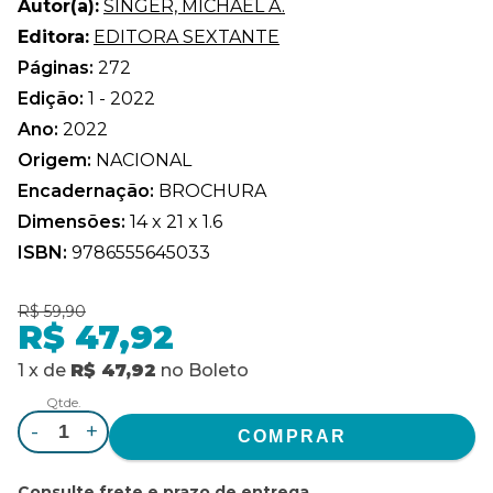
Autor(a):
SINGER, MICHAEL A.
Editora:
EDITORA SEXTANTE
Páginas:
272
Edição:
1 - 2022
Ano:
2022
Origem:
NACIONAL
Encadernação:
BROCHURA
Dimensões:
14 x 21 x 1.6
ISBN:
9786555645033
R$ 59,90
R$ 47,92
1
x
de
R$ 47,92
no
Boleto
Qtde.
-
+
Consulte frete e prazo de entrega