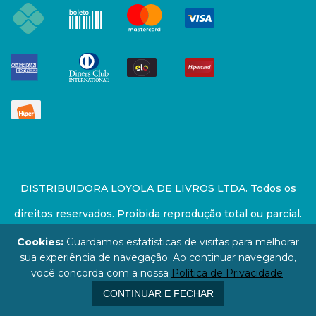
DISTRIBUIDORA LOYOLA DE LIVROS LTDA. Todos os
direitos reservados. Proibida reprodução total ou parcial.
Preços e estoque sujeito a alterações sem aviso prévio.
Cookies:
Guardamos estatísticas de visitas para melhorar
sua experiência de navegação. Ao continuar navegando,
67.946.814/0001-94 - LOJA - Rua Senador Feijó - São
você concorda com a nossa
Política de Privacidade
.
Paulo / SP - CEP: 01006-000
CONTINUAR E FECHAR