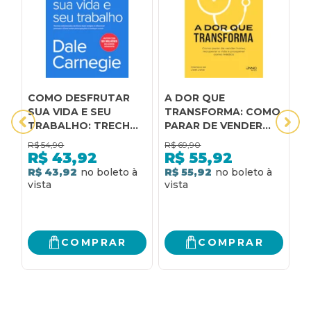
COMO DESFRUTAR
A DOR QUE
A
SUA VIDA E SEU
TRANSFORMA: COMO
s
TRABALHO: TRECHOS
PARAR DE VENDER
n
SELECIONADOS DE
HORAS, RECUPERAR A
p
R$
54,90
R$
69,90
R
COMO FAZER AMIGOS
VIDA E PROSPERAR
v
R$
43,92
R$
55,92
E INFLUENCIAR
COMO MÉDICO
R$ 43,92
R$ 55,92
R
PESSOAS E COMO
EVITAR
PREOCUPAÇÕES E
COMEÇAR A VIVER
COMPRAR
COMPRAR