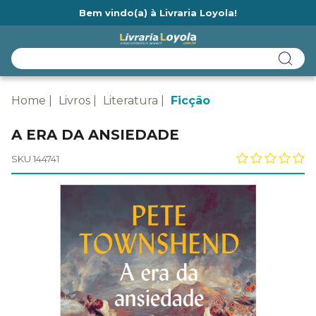
Bem vindo(a) à Livraria Loyola!
Ainda não tem cadastro na Livraria Loyola?
Home
Livros
Literatura
Ficção
A ERA DA ANSIEDADE
SKU 144741