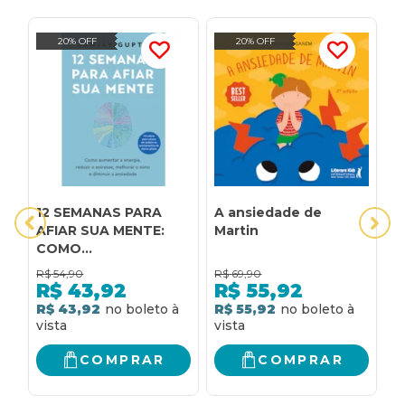
20% OFF
20% OFF
12 SEMANAS PARA
A ansiedade de
A
AFIAR SUA MENTE:
Martin
i
COMO
s
AUMENTAR&NBSP;A&NBSP;ENERGIA,
a
R$
54,90
R$
69,90
R
REDUZIR O ESTRESSE,
R$
43,92
R$
55,92
MELHORAR O SONO E
R$ 43,92
R$ 55,92
R
DIMINUIR A
ANSIEDADE
COMPRAR
COMPRAR