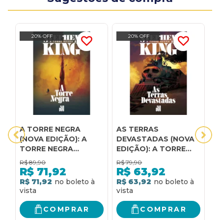
20% OFF
20% OFF
A TORRE NEGRA
AS TERRAS
C
(NOVA EDIÇÃO): A
DEVASTADAS (NOVA
S
TORRE NEGRA
EDIÇÃO): A TORRE
E
VOLUME 7
NEGRA VOLUME 3
N
R$
89,90
R$
79,90
R
R$
71,92
R$
63,92
R$ 71,92
R$ 63,92
R
COMPRAR
COMPRAR