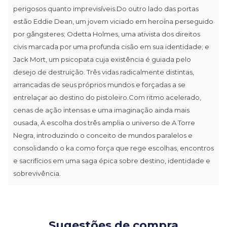
perigosos quanto imprevisíveis.Do outro lado das portas
estão Eddie Dean, um jovem viciado em heroína perseguido
por gângsteres; Odetta Holmes, uma ativista dos direitos
civis marcada por uma profunda cisão em sua identidade; e
Jack Mort, um psicopata cuja existência é guiada pelo
desejo de destruição. Três vidas radicalmente distintas,
arrancadas de seus próprios mundos e forçadas a se
entrelaçar ao destino do pistoleiro.Com ritmo acelerado,
cenas de ação intensas e uma imaginação ainda mais
ousada, A escolha dos três amplia o universo de A Torre
Negra, introduzindo o conceito de mundos paralelos e
consolidando o ka como força que rege escolhas, encontros
e sacrifícios em uma saga épica sobre destino, identidade e
sobrevivência.
Sugestões de compra