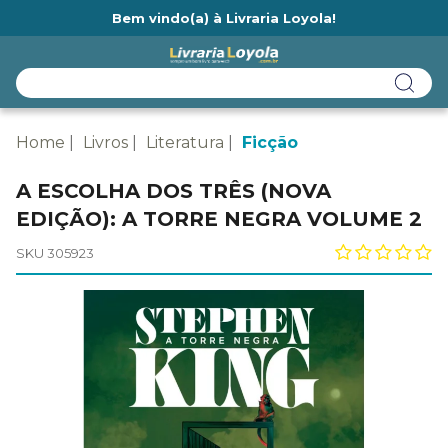
Bem vindo(a) à Livraria Loyola!
Ainda não tem cadastro na Livraria Loyola?
Home
Livros
Literatura
Ficção
A ESCOLHA DOS TRÊS (NOVA
EDIÇÃO): A TORRE NEGRA VOLUME 2
SKU 305923