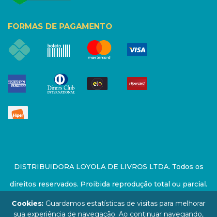
FORMAS DE PAGAMENTO
DISTRIBUIDORA LOYOLA DE LIVROS LTDA. Todos os
direitos reservados. Proibida reprodução total ou parcial.
Preços e estoque sujeito a alterações sem aviso prévio.
Cookies:
Guardamos estatísticas de visitas para melhorar
sua experiência de navegação. Ao continuar navegando,