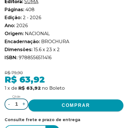
Editora:
SUMA
Páginas:
408
Edição:
2 - 2026
Ano:
2026
Origem:
NACIONAL
Encadernação:
BROCHURA
Dimensões:
15.6 x 23 x 2
ISBN:
9788556511416
R$ 79,90
R$ 63,92
1
x
de
R$ 63,92
no
Boleto
Qtde.
-
+
Consulte frete e prazo de entrega