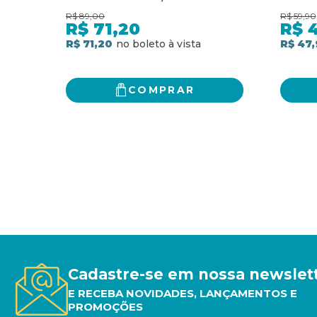
PORTUGAL NO SÉCULO XVII
AUTO
R$
89,00
R$
59,90
PRÓP
R$
71,20
R$
R$ 71,20
R$ 47,
COMPRAR
Cadastre-se em nossa newslet
E RECEBA NOVIDADES, LANÇAMENTOS E
PROMOÇÕES