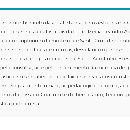
 testemunho direto da atual vitalidade dos estudos medie
 português nos séculos finais da Idade Média. Leandro Alv
ão: o scriptorium do mosteiro de Santa Cruz de Coimbra 
ntre esses dois tipos de crônicas, desvelando o percurso
ro crúzio dos cônegos regrantes de Santo Agostinho este
ela constituição e pelo ordenamento da memória de glória
ástica em um saber histórico laico nas mãos dos cronista
ssem ter igualmente uma ação pedagógica na formação do
riunfos do passado. Com um texto bem escrito, Teodoro pr
stica portuguesa.