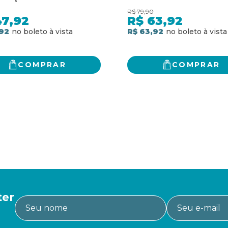
DESCOBERTA E AMOR-
SÉCULO XXI
R$
79,90
RIO
47,92
R$
63,92
92
R$ 63,92
COMPRAR
COMPRAR
ter