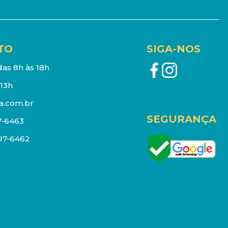
TO
SIGA-NOS
as 8h às 18h
13h
a.com.br
SEGURANÇA
7-6463
097-6462