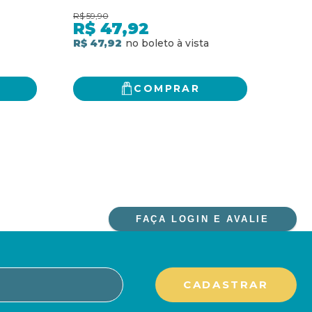
O MAL DO SÉCULO PARA
R$
59,90
R$
142
FILHOS E ALUNOS
R$
47,92
R$
R$ 47,92
2
x
d
R$ 1
COMPRAR
FAÇA LOGIN E AVALIE