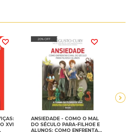
20% OFF
15
IÇAS:
ANSIEDADE - COMO O MAL
As f
O XVI
DO SÉCULO PARA-FILHOE E
das 
ALUNOS: COMO ENFRENTAR
orig