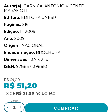
Autor(a):
GARNICA, ANTONIO VICENTE
MARAFIOTI
Editora:
EDITORA UNESP
Páginas:
216
Edição:
1 - 2009
Ano:
2009
Origem:
NACIONAL
Encadernação:
BROCHURA
Dimensões:
13.7 x 21 x 1.1
ISBN:
9788571398610
R$ 64,00
R$ 51,20
1
x
de
R$ 51,20
no
Boleto
Qtde.
-
+