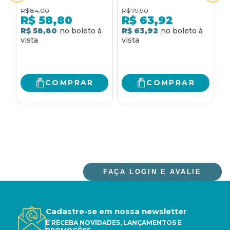
EDUCAÇÃO POPULAR
HISTÓRIA SOCIAL DO
m
R$
84,00
R$
79,90
R
E EDUCAÇÃO DE
PORTUGUÊS
n
R$
58,80
R$
63,92
ADULTOS
BRASILEIRO: DA
m
R$ 58,80
R$ 63,92
R
HISTÓRIA SOCIAL À
HISTÓRIA
LINGUÍSTICA
COMPRAR
COMPRAR
FAÇA LOGIN E AVALIE
Cadastre-se em nossa newsletter
E RECEBA NOVIDADES, LANÇAMENTOS E