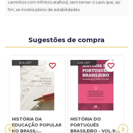
caminhos com infinitos atalhos), sem temer o caos que, ao
fim, se mostra pleno de estabilidades.
Sugestões de compra
30% OFF
20% OFF
HISTÓRIA DA
HISTÓRIA DO
D
EDUCAÇÃO POPULAR
PORTUGUÊS
c
NO BRASIL:
BRASILEIRO - VOL.9:
m