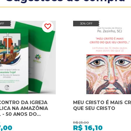
OFF
30% OFF
CONTRO DA IGREJA
MEU CRISTO É MAIS C
LICA NA AMAZÔNIA
QUE SEU CRISTO
 DO
NTRO DE SANTARÉM
0
R$
23,00
- 2022
7,00
R$
16,10