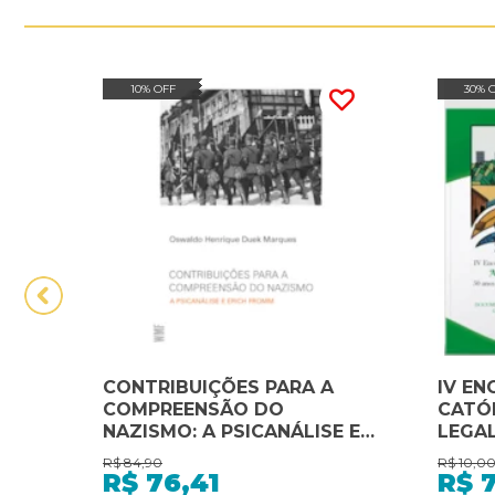
10% OFF
30% 
CONTRIBUIÇÕES PARA A
IV EN
COMPREENSÃO DO
CATÓ
NAZISMO: A PSICANÁLISE E
LEGAL - 50 ANOS
ERICH FROMM
ENCO
R$
84,90
R$
10,0
1972 
R$
76,41
R$