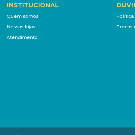
INSTITUCIONAL
DÚVI
Quem somos
Polític
Nossas lojas
Trocas 
Atendimento
DISTRIBUIDORA LOYOLA DE LIVROS LTDA. Todos os direit