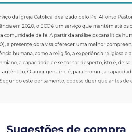
rviço da Igreja Católica idealizado pelo Pe. Alfonso Pas
cia em 2020, o ECC é um serviço que mantém até os dias
da comunidade de fé. A partir da análise psicanalítica h
80), a presente obra visa oferecer uma melhor compree
cia humana, como a religião, a experiência religiosa e a
no, a capacidade de se tornar desperto, isto é, de se liv
 autêntico. O amor genuíno é, para Fromm, a capacidade
es. Segundo este pensamento, podese dizer que antes de 
Sugestões de compra