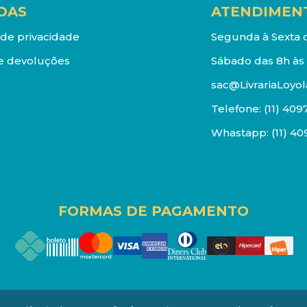
DAS
ATENDIMEN
a de privacidade
Segunda à Sexta d
e devoluções
Sábado das 8h às 
sac@LivrariaLoyol
Telefone:
(11) 409
Whastapp:
(11) 4
FORMAS DE PAGAMENTO
os reservados. Proibida reprodução total ou parcial. Pr