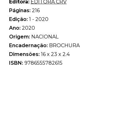
Editora:
EDITORA CRV
Páginas:
216
Edição:
1 - 2020
Ano:
2020
Origem:
NACIONAL
Encadernação:
BROCHURA
Dimensões:
16 x 23 x 2.4
ISBN:
9786555782615