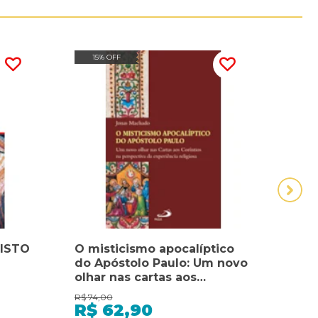
15% OFF
RISTO
O misticismo apocalíptico
A IG
do Apóstolo Paulo: Um novo
CRIS
olhar nas cartas aos
ENT
coríntios na perspectiva da
R$
74,00
experiência religiosa
R$
R$
62,90