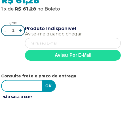
R$ 61,28
1
x
de
R$ 61,28
no
Boleto
Qtde.
Produto Indisponível
-
+
Avise-me quando chegar
Consulte frete e prazo de entrega
NÃO SABE O CEP?