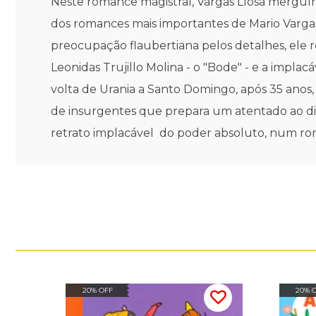
Neste romance magistral, Vargas Llosa mergul
dos romances mais importantes de Mario Vargas
preocupação flaubertiana pelos detalhes, ele 
Leonidas Trujillo Molina - o "Bode" - e a impla
volta de Urania a Santo Domingo, após 35 anos, 
de insurgentes que prepara um atentado ao ditad
retrato implacável do poder absoluto, num rom
20% OFF
20% 