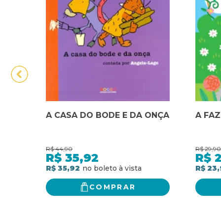
A CASA DO BODE E DA ONÇA
A FA
R$
44,90
R$
29,90
R$
35,92
R$
R$ 35,92
R$ 23,
COMPRAR