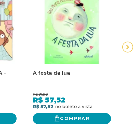
 -
A festa da lua
A fe
R$
71,90
R$
50,
R$
57,52
R$
R$ 57,52
R$ 4
COMPRAR