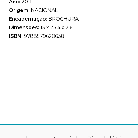
Ano:
2011
Origem:
NACIONAL
Encadernação:
BROCHURA
Dimensões:
15 x 23.4 x 2.6
ISBN:
9788579620638