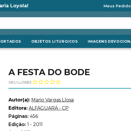
aria Loyola!
Meus Pedido
PORTADOS
OBJETOS LITURGICOS
IMAGENS DEVOCION
A FESTA DO BODE
SKU LL0683
Autor(a):
Mario Vargas Llosa
Editora:
ALFAGUARA - CP
Páginas:
456
Edição:
1 - 2011