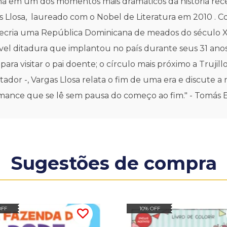
ha em um dos momentos mais dramáticos da história rec
 Llosa, laureado com o Nobel de Literatura em 2010 . C
recria uma República Dominicana de meados do século XX 
cável ditadura que implantou no país durante seus 31 anos
para visitar o pai doente; o círculo mais próximo a Truji
or -, Vargas Llosa relata o fim de uma era e discute a n
ance que se lê sem pausa do começo ao fim." - Tomás E
Sugestões de compra
OFF
10% OFF