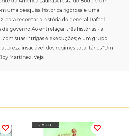
ente da América Latina.A festa do Bode é um
om uma pesquisa histórica rigorosa e uma
para recontar a história do general Rafael
 de governo.Ao entrelaçar três histórias - a
llo, com suas intrigas e execuções; e um grupo
atureza insaciável dos regimes totalitários."Um
loy Martínez, Veja
20% OFF
20