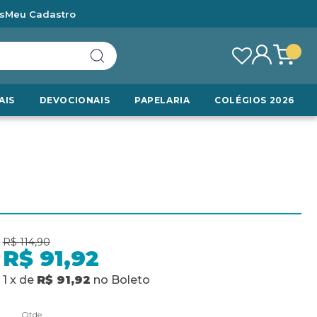
s
Meu Cadastro
AIS
DEVOCIONAIS
PAPELARIA
COLÉGIOS 2026
R$ 114,90
R$ 91,92
1
x
de
R$ 91,92
no
Boleto
Qtde.