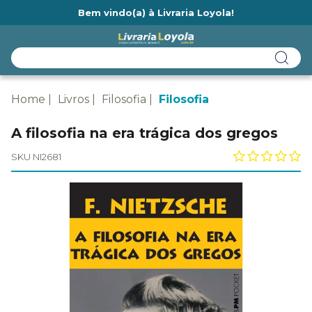
Bem vindo(a) à Livraria Loyola!
Ainda não tem cadastro na Livraria Loyola?
Home
Livros
Filosofia
Filosofia
A filosofia na era trágica dos gregos
SKU NI2681