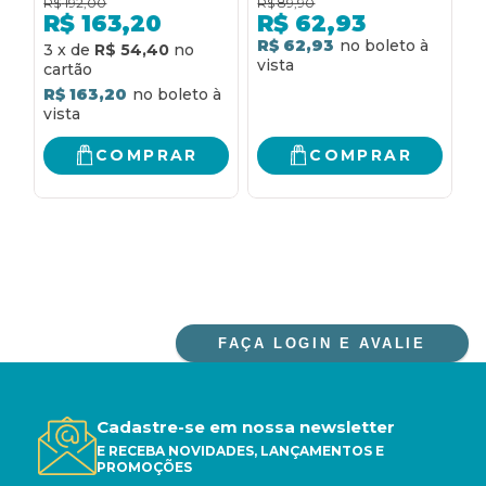
R$
192,00
R$
89,90
R
F
R$
163,20
R$
62,93
D
R$ 62,93
3
x
de
R$ 54,40
2
R$ 163,20
R
COMPRAR
COMPRAR
FAÇA LOGIN E AVALIE
Cadastre-se em nossa newsletter
E RECEBA NOVIDADES, LANÇAMENTOS E
PROMOÇÕES