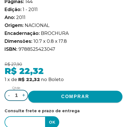
Páginas:
144
Edição:
1 - 2011
Ano:
2011
Origem:
NACIONAL
Encadernação:
BROCHURA
Dimensões:
10.7 x 0.8 x 17.8
ISBN:
9788525423047
R$ 27,90
R$ 22,32
1
x
de
R$ 22,32
no
Boleto
Qtde.
-
+
Consulte frete e prazo de entrega