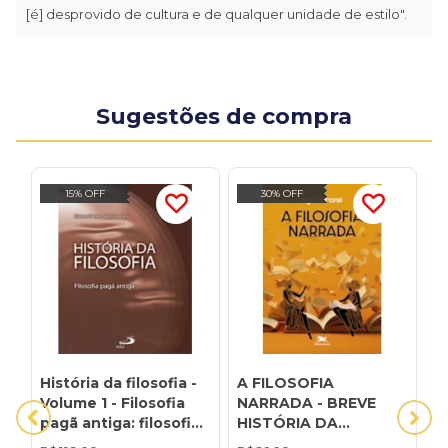
[é] desprovido de cultura e de qualquer unidade de estilo".
Sugestões de compra
15% OFF
30% OFF
História da filosofia -
A FILOSOFIA
A
Volume 1 - Filosofia
NARRADA - BREVE
P
pagã antiga: filosofia
HISTÓRIA DA
U
pagã antiga
FILOSOFIA
S