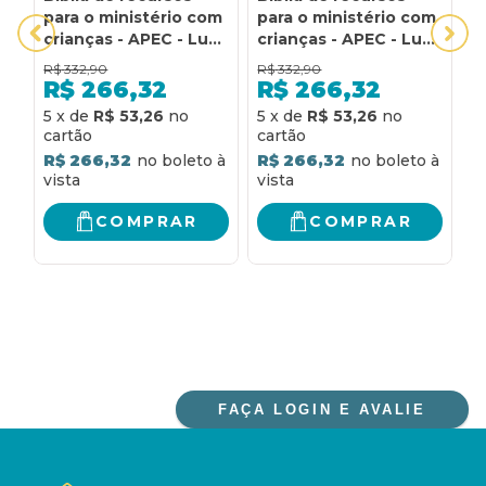
para o ministério com
para o ministério com
C
crianças - APEC - Luxo
crianças - APEC - Luxo
T
PU Azul: ferramenta
PU marrom:
N
R$
332,90
R$
332,90
R
de auxílio de ensino
ferramenta de auxílio
S
R$
266,32
R$
266,32
para as nossas
de ensino para as
I
R
5
x
de
R$ 53,26
5
x
de
R$ 53,26
crianças sobre todo o
nossas crianças sobre
M
amor de Jesus para
todo o amor de Jesus
P
R$ 266,32
R$ 266,32
com elas
para com elas
U
A
T
COMPRAR
COMPRAR
P
FAÇA LOGIN E AVALIE