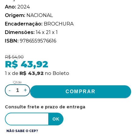
Ano:
2024
Origem:
NACIONAL
Encadernação:
BROCHURA
Dimensões:
14 x 21 x 1
ISBN:
9786559576616
R$ 54,90
R$ 43,92
1
x
de
R$ 43,92
no
Boleto
Qtde.
-
+
Consulte frete e prazo de entrega
NÃO SABE O CEP?