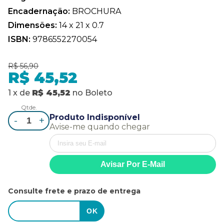
Encadernação:
BROCHURA
Dimensões:
14 x 21 x 0.7
ISBN:
9786552270054
R$ 56,90
R$ 45,52
1
x
de
R$ 45,52
no
Boleto
Qtde.
Produto Indisponível
-
+
Avise-me quando chegar
Consulte frete e prazo de entrega