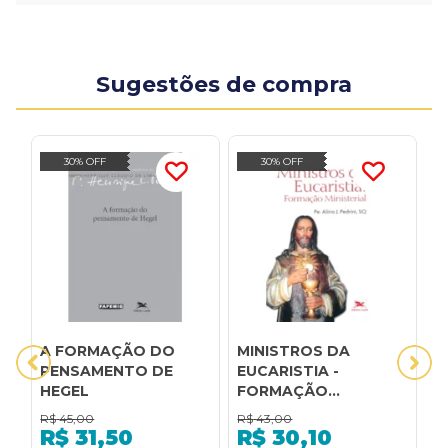
Sugestões de compra
30% OFF
30% OFF
A FORMAÇÃO DO
MINISTROS DA
M
PENSAMENTO DE
EUCARISTIA -
I
HEGEL
FORMAÇÃO
C
MINISTERIAL:
D
R$
45,00
R$
43,00
R
FORMAÇÃO
F
R$
31,50
R$
30,10