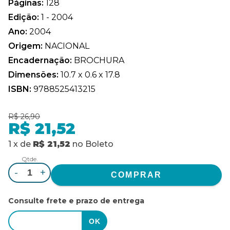
Páginas:
128
Edição:
1 - 2004
Ano:
2004
Origem:
NACIONAL
Encadernação:
BROCHURA
Dimensões:
10.7 x 0.6 x 17.8
ISBN:
9788525413215
R$ 26,90
R$ 21,52
1
x
de
R$ 21,52
no
Boleto
Qtde.
-
+
Consulte frete e prazo de entrega