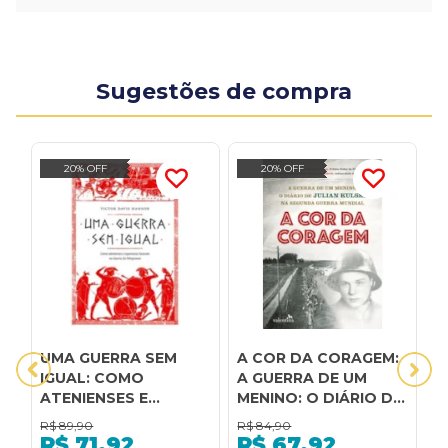
Sugestões de compra
20% OFF
20% OFF
UMA GUERRA SEM
A COR DA CORAGEM:
A
IGUAL: COMO
A GUERRA DE UM
A
ATENIENSES E
MENINO: O DIÁRIO DE
P
ESPARTANOS
JULIAN KULSKI NA
G
R$
89,90
R$
84,90
R
LUTARAM NA GUERRA
SEGUNDA GUERRA
P
R$
71,92
R$
67,92