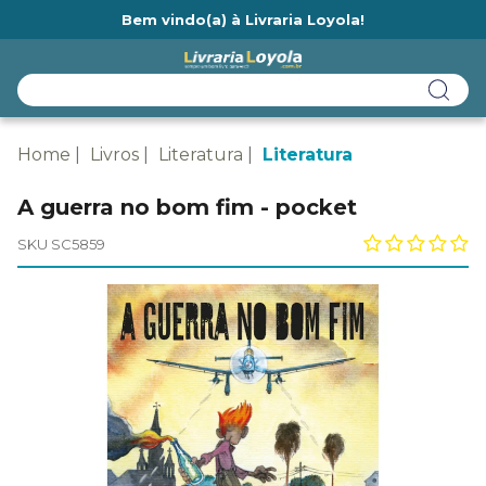
Bem vindo(a) à Livraria Loyola!
Ainda não tem cadastro na Livraria Loyola?
Home
Livros
Literatura
Literatura
A guerra no bom fim - pocket
SKU SC5859