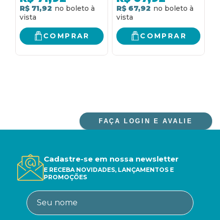
DO PELOPONESO:
MUNDIAL
R$ 71,92
R$ 67,92
R
COMO ATENIENSES E
ESPARTANOS
LUTARAM NA GUERRA
COMPRAR
COMPRAR
DO PELOPONESO
FAÇA LOGIN E AVALIE
Cadastre-se em nossa newsletter
E RECEBA NOVIDADES, LANÇAMENTOS E
PROMOÇÕES