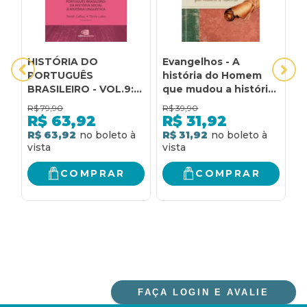
HISTÓRIA DO
Evangelhos - A
H
PORTUGUÊS
história do Homem
q
BRASILEIRO - VOL.9:
que mudou a história:
R
HISTÓRIA SOCIAL DO
A história do homem
a
R$
79,90
R$
39,90
R
PORTUGUÊS
que mudou a história
R$
63,92
R$
31,92
BRASILEIRO: DA
R$ 63,92
R$ 31,92
R
HISTÓRIA SOCIAL À
HISTÓRIA
LINGUÍSTICA
COMPRAR
COMPRAR
FAÇA LOGIN E AVALIE