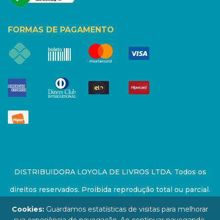
FORMAS DE PAGAMENTO
DISTRIBUIDORA LOYOLA DE LIVROS LTDA. Todos os
direitos reservados. Proibida reprodução total ou parcial.
Preços e estoque sujeito a alterações sem aviso prévio.
Cookies:
Guardamos estatísticas de visitas para melhorar