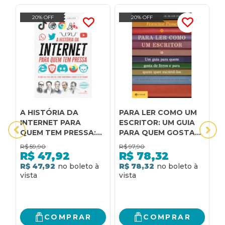
20% OFF
20% OFF
A HISTÓRIA DA
PARA LER COMO UM
A
INTERNET PARA
ESCRITOR: UM GUIA
E
QUEM TEM PRESSA:
PARA QUEM GOSTA
T
DE ONDE VEIO, PARA
DE LIVROS E PARA
I
R$
59,90
R$
97,90
R
ONDE VAI E COMO
QUEM QUER
A
R$
47,92
R$
78,32
TRANSFORMOU O
ESCREVÊ-LOS
P
R$ 47,92
R$ 78,32
R
MUNDO EM 200
PÁGINAS!
COMPRAR
COMPRAR