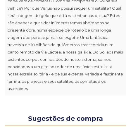
onde vêm os cometas? Como se comportará o Sol na sua
velhice? Por que Vênus não possui sequer um satélite? Qual
será a origem do gelo que está nas entranhas da Lua? Estes
são apenas alguns dos inúmeros temas abordados na
presente obra, numa espécie de roteiro de uma longa
viagem que parece jamais se esgotar.Uma fantástica
travessia de 10 bilhões de quilômetros, transcorrida num
canto remoto da Via Láctea, a nossa galáxia. Do Sol aos mais
distantes corpos conhecidos do nosso sistema, somos
convidados a um giro ao redor de uma única estrela - a
nossa estrela solitária - e de sua extensa, variada e fascinante
família: os planetas e seus satélites, os cometas e os
asteroides.
Sugestões de compra