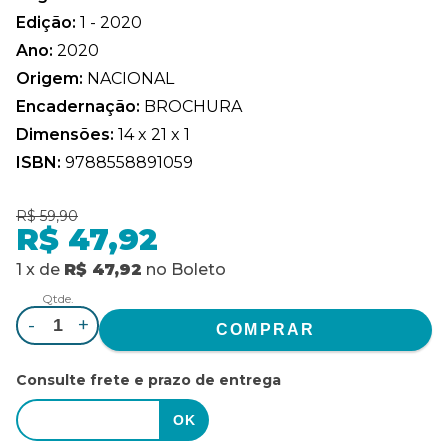
Edição:
1 - 2020
Ano:
2020
Origem:
NACIONAL
Encadernação:
BROCHURA
Dimensões:
14 x 21 x 1
ISBN:
9788558891059
R$ 59,90
R$ 47,92
1
x
de
R$ 47,92
no
Boleto
Qtde.
-
+
Consulte frete e prazo de entrega