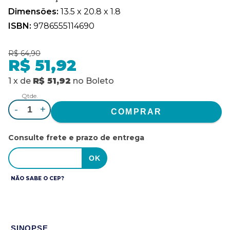
Dimensões:
13.5 x 20.8 x 1.8
ISBN:
9786555114690
R$ 64,90
R$ 51,92
1
x
de
R$ 51,92
no
Boleto
Qtde.
-
+
Consulte frete e prazo de entrega
NÃO SABE O CEP?
SINOPSE