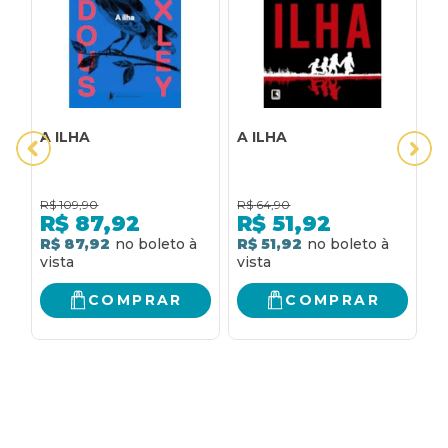
A ILHA
A ILHA
A
R$
109,90
R$
64,90
R
R$
87,92
R$
51,92
R$ 87,92
R$ 51,92
R
COMPRAR
COMPRAR