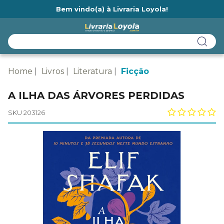
Bem vindo(a) à Livraria Loyola!
Ainda não tem cadastro na Livraria Loyola?
Home
Livros
Literatura
Ficção
A ILHA DAS ÁRVORES PERDIDAS
SKU 203126