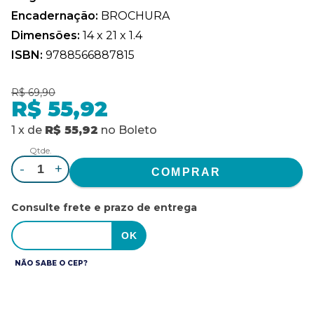
Encadernação:
BROCHURA
Dimensões:
14 x 21 x 1.4
ISBN:
9788566887815
R$ 69,90
R$ 55,92
1
x
de
R$ 55,92
no
Boleto
Qtde.
-
+
Consulte frete e prazo de entrega
NÃO SABE O CEP?