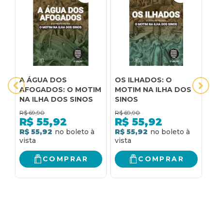
A ÁGUA DOS
OS ILHADOS: O
E
AFOGADOS: O MOTIM
MOTIM NA ILHA DOS
n
NA ILHA DOS SINOS
SINOS
d
g
R$
69,90
R$
69,90
R
v
R$
55,92
R$
55,92
R$ 55,92
R$ 55,92
R
COMPRAR
COMPRAR