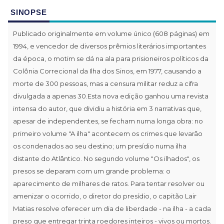
SINOPSE
Publicado originalmente em volume único (608 páginas) em
1994, e vencedor de diversos prêmios literários importantes
da época, o motim se dá na ala para prisioneiros políticos da
Colônia Correcional da Ilha dos Sinos, em 1977, causando a
morte de 300 pessoas, mas a censura militar reduz a cifra
divulgada a apenas 30.Esta nova edição ganhou uma revista
intensa do autor, que dividiu a história em 3 narrativas que,
apesar de independentes, se fecham numa longa obra: no
primeiro volume "A ilha" acontecem os crimes que levarão
os condenados ao seu destino; um presídio numa ilha
distante do Atlântico. No segundo volume "Os ilhados", os
presos se deparam com um grande problema: o
aparecimento de milhares de ratos. Para tentar resolver ou
amenizar o ocorrido, o diretor do presídio, o capitão Lair
Matias resolve oferecer um dia de liberdade - na ilha - a cada
preso que entregar trinta roedores inteiros - vivos ou mortos.