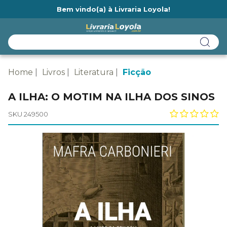
Bem vindo(a) à Livraria Loyola!
Ainda não tem cadastro na Livraria Loyola?
Home
Livros
Literatura
Ficção
A ILHA: O MOTIM NA ILHA DOS SINOS
SKU 249500