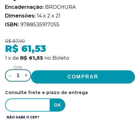
Encadernação:
BROCHURA
Dimensões:
14 x 2 x 21
ISBN:
9788535917055
R$ 87,90
R$ 61,53
1
x
de
R$ 61,53
no
Boleto
Qtde.
-
+
Consulte frete e prazo de entrega
NÃO SABE O CEP?