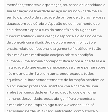
memórias, temores e esperanças, seu senso de identidade e
sua sensação de liberdade ao agir no mundo - nada mais é
senão o produto da atividade de bilhões de células nervosas
situadas em seu cérebro. A paixão de conhecimento que
nele desperta após a cura do tumor físico dá lugar a um
tumor metafísico - uma crença despótica alojada no cerne
da consciência anfitriã. Urdindo com engenho ficção e
ensaio, relato confessional e argumento filosófico, A ilusão
da alma é uma meditação corajosa sobre a condição
humana - uma sinfonia contrapontística sobre a incerteza e a
fragilidade do que estamos habituados a crer e pensar sobre
nós mesmos. Um livro, em suma, endereçado a todos
aqueles que, independentemente de formação acadêmica
ou ocupação profissional, mantêm viva a chama de uma
irrefreável curiosidade em torno daquilo que o enigma
humano, desvendado, possa abrigar. "Para encontrar a
alma", dizia o neuropsicólogo russo Alexander Luria, "é
necessário perdê-la". O risco, entretanto, como atesta o