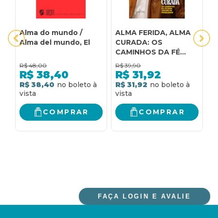
Alma do mundo /
ALMA FERIDA, ALMA
D
Alma del mundo, El
CURADA: OS
CAMINHOS DA FÉ
PARA VENCER OS
R$
48,00
R$
39,90
R
PROBLEMAS
R$
38,40
R$
31,92
R$ 38,40
R$ 31,92
R
COMPRAR
COMPRAR
FAÇA LOGIN E AVALIE