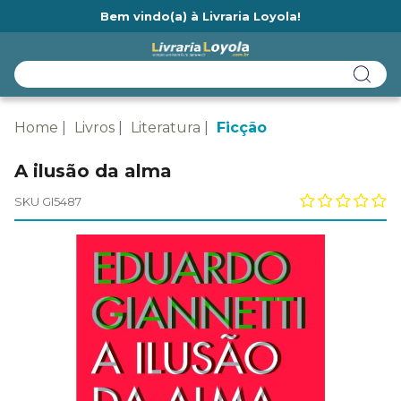
Bem vindo(a) à Livraria Loyola!
Ainda não tem cadastro na Livraria Loyola?
Home
Livros
Literatura
Ficção
A ilusão da alma
SKU GI5487