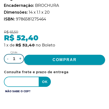
Encadernação:
BROCHURA
Dimensões:
14 x 1.1 x 20
ISBN:
9786581275464
R$ 65,50
R$ 52,40
1
x
de
R$ 52,40
no
Boleto
Qtde.
-
+
Consulte frete e prazo de entrega
NÃO SABE O CEP?