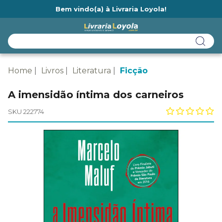
Bem vindo(a) à Livraria Loyola!
Ainda não tem cadastro na Livraria Loyola?
Home
Livros
Literatura
Ficção
A imensidão íntima dos carneiros
SKU 222774