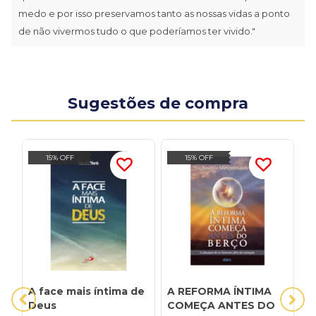
medo e por isso preservamos tanto as nossas vidas a ponto
de não vivermos tudo o que poderíamos ter vivido."
Sugestões de compra
15% OFF
15% OFF
A face mais íntima de
A REFORMA ÍNTIMA
A
Deus
COMEÇA ANTES DO
a