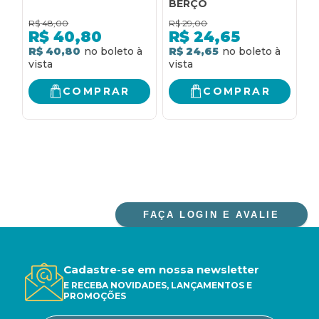
BERÇO
í
R$
48,00
R$
29,00
R
R$
40,80
R$
24,65
R$ 40,80
R$ 24,65
R
COMPRAR
COMPRAR
FAÇA LOGIN E AVALIE
Cadastre-se em nossa newsletter
E RECEBA NOVIDADES, LANÇAMENTOS E
PROMOÇÕES