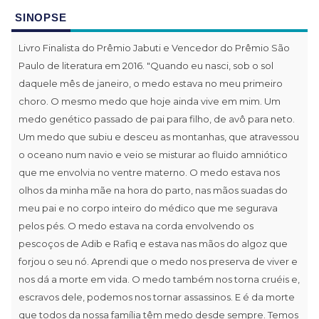
SINOPSE
Livro Finalista do Prêmio Jabuti e Vencedor do Prêmio São
Paulo de literatura em 2016. "Quando eu nasci, sob o sol
daquele mês de janeiro, o medo estava no meu primeiro
choro. O mesmo medo que hoje ainda vive em mim. Um
medo genético passado de pai para filho, de avô para neto.
Um medo que subiu e desceu as montanhas, que atravessou
o oceano num navio e veio se misturar ao fluido amniótico
que me envolvia no ventre materno. O medo estava nos
olhos da minha mãe na hora do parto, nas mãos suadas do
meu pai e no corpo inteiro do médico que me segurava
pelos pés. O medo estava na corda envolvendo os
pescoços de Adib e Rafiq e estava nas mãos do algoz que
forjou o seu nó. Aprendi que o medo nos preserva de viver e
nos dá a morte em vida. O medo também nos torna cruéis e,
escravos dele, podemos nos tornar assassinos. E é da morte
que todos da nossa família têm medo desde sempre. Temos