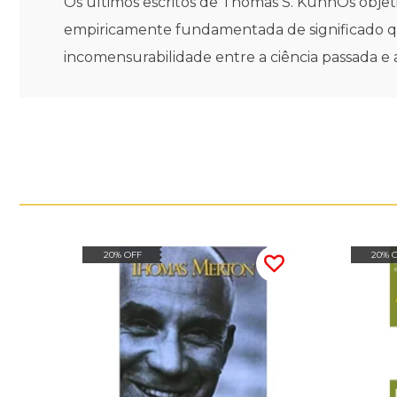
Os últimos escritos de Thomas S. KuhnOs objet
empiricamente fundamentada de significado que
incomensurabilidade entre a ciência passada e a
20% OFF
20% 