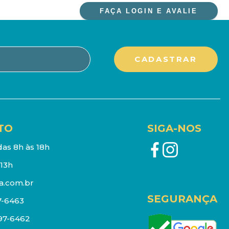
FAÇA LOGIN E AVALIE
TO
SIGA-NOS
as 8h às 18h
13h
a.com.br
SEGURANÇA
7-6463
097-6462