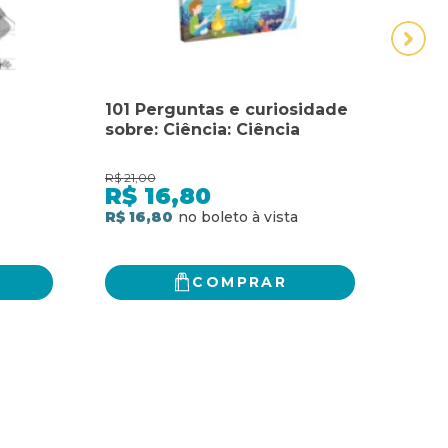
101 Perguntas e curiosidade
40 
sobre: Ciência: Ciência
R$
21,00
R$
69,
R$
16,80
R$
R$ 16,80
R$ 3
COMPRAR