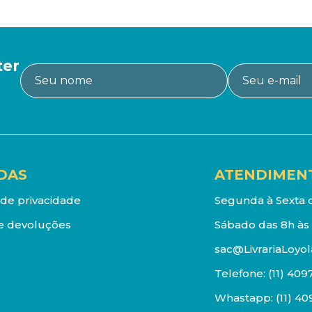
ter
DAS
ATENDIMEN
a de privacidade
Segunda à Sexta d
e devoluções
Sábado das 8h às 
sac@LivrariaLoyol
Telefone:
(11) 409
Whastapp:
(11) 4