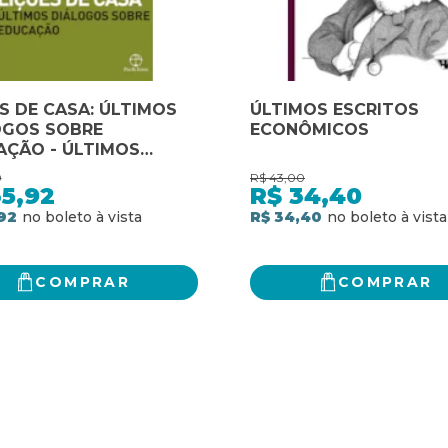
S DE CASA: ÚLTIMOS
ÚLTIMOS ESCRITOS
OGOS SOBRE
ECONÔMICOS
AÇÃO - ÚLTIMOS
OGOS SOBRE
0
R$
43,00
AÇÃO
35,92
R$
34,40
92
R$ 34,40
COMPRAR
COMPRAR