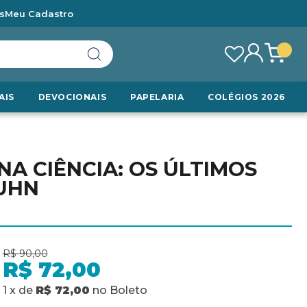
s
Meu Cadastro
AIS
DEVOCIONAIS
PAPELARIA
COLÉGIOS 2026
A CIÊNCIA: OS ÚLTIMOS
KUHN
R$ 90,00
R$ 72,00
1
x
de
R$ 72,00
no
Boleto