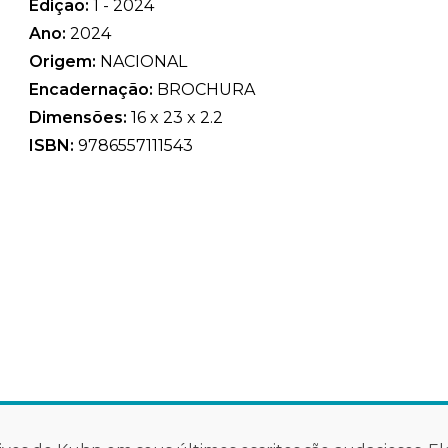
Edição:
1 - 2024
Ano:
2024
Origem:
NACIONAL
Encadernação:
BROCHURA
Dimensões:
16 x 23 x 2.2
ISBN:
9786557111543