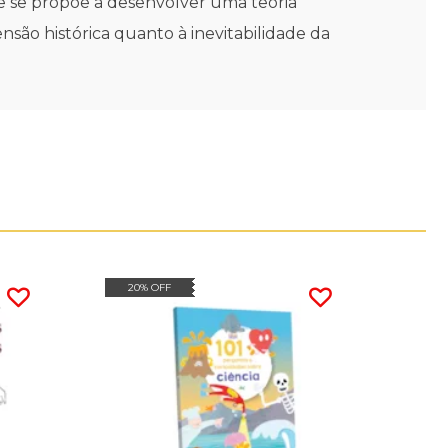
le se propõe a desenvolver uma teoria
são histórica quanto à inevitabilidade da
20% OFF
50