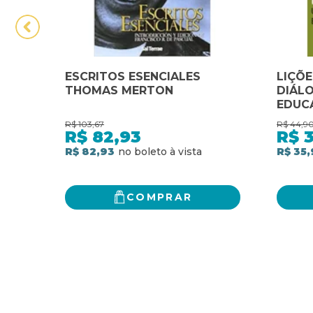
ESCRITOS ESENCIALES
LIÇÕE
THOMAS MERTON
DIÁL
EDUC
DIÁL
R$
103,67
R$
44,9
EDUC
R$
82,93
R$
R$ 82,93
R$ 35,
COMPRAR