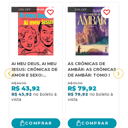
20% OFF
20% OFF
AI MEU DEUS, AI MEU
AS CRÔNICAS DE
A
JESUS: CRÔNICAS DE
AMBÂR: AS CRÔNICAS
Â
AMOR E SEXO:
DE AMBÂR: TOMO I
D
CRÔNICAS DE AMOR E
R$
54,90
R$
99,90
R
SEXO
R$
43,92
R$
79,92
R$ 43,92
R$ 79,92
2
R
COMPRAR
COMPRAR