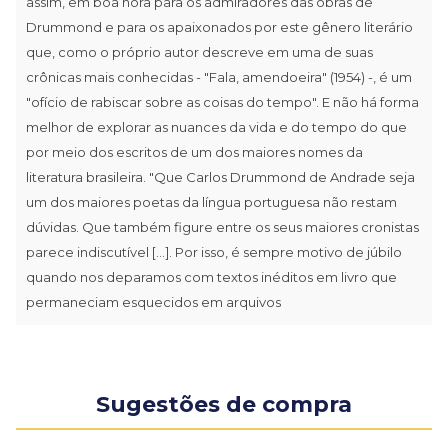
assim, em boa hora para os admiradores das obras de
Drummond e para os apaixonados por este gênero literário
que, como o próprio autor descreve em uma de suas
crônicas mais conhecidas - "Fala, amendoeira" (1954) -, é um
"ofício de rabiscar sobre as coisas do tempo". E não há forma
melhor de explorar as nuances da vida e do tempo do que
por meio dos escritos de um dos maiores nomes da
literatura brasileira. "Que Carlos Drummond de Andrade seja
um dos maiores poetas da língua portuguesa não restam
dúvidas. Que também figure entre os seus maiores cronistas
parece indiscutível [...]. Por isso, é sempre motivo de júbilo
quando nos deparamos com textos inéditos em livro que
permaneciam esquecidos em arquivos
Sugestões de compra