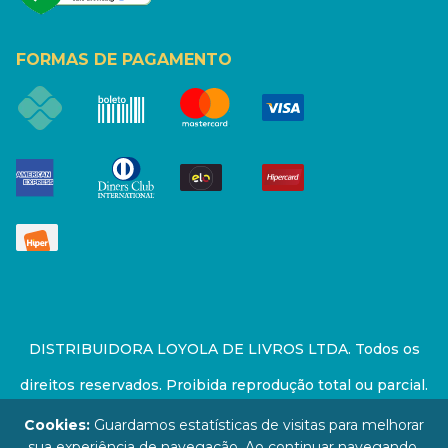
FORMAS DE PAGAMENTO
DISTRIBUIDORA LOYOLA DE LIVROS LTDA. Todos os
direitos reservados. Proibida reprodução total ou parcial.
Preços e estoque sujeito a alterações sem aviso prévio.
Cookies:
Guardamos estatísticas de visitas para melhorar
sua experiência de navegação. Ao continuar navegando,