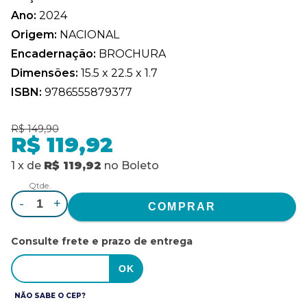
Ano:
2024
Origem:
NACIONAL
Encadernação:
BROCHURA
Dimensões:
15.5 x 22.5 x 1.7
ISBN:
9786555879377
R$ 149,90
R$ 119,92
1
x
de
R$ 119,92
no
Boleto
Qtde.
-
+
Consulte frete e prazo de entrega
NÃO SABE O CEP?