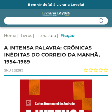
Bem vindo(a) à Livraria Loyola!
Ainda não tem cadastro na Livraria Loyola?
Home
Livros
Literatura
Ficção
A INTENSA PALAVRA: CRÔNICAS
INÉDITAS DO CORREIO DA MANHÃ,
1954-1969
SKU 262285