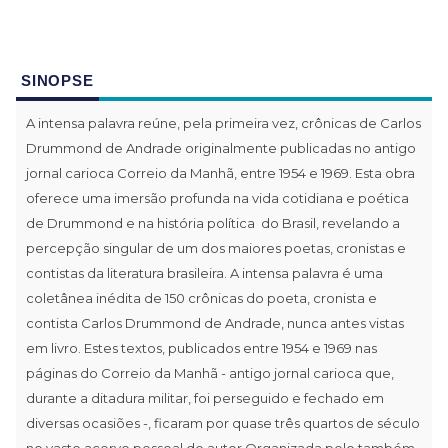
SINOPSE
A intensa palavra reúne, pela primeira vez, crônicas de Carlos
Drummond de Andrade originalmente publicadas no antigo
jornal carioca Correio da Manhã, entre 1954 e 1969. Esta obra
oferece uma imersão profunda na vida cotidiana e poética
de Drummond e na história política do Brasil, revelando a
percepção singular de um dos maiores poetas, cronistas e
contistas da literatura brasileira. A intensa palavra é uma
coletânea inédita de 150 crônicas do poeta, cronista e
contista Carlos Drummond de Andrade, nunca antes vistas
em livro. Estes textos, publicados entre 1954 e 1969 nas
páginas do Correio da Manhã - antigo jornal carioca que,
durante a ditadura militar, foi perseguido e fechado em
diversas ocasiões -, ficaram por quase três quartos de século
no vasto acervo pessoal do autor.Organizada pelo também