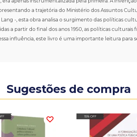
l, era apenas instrumentalizada pela primeira. A invenção 
presentando a trajetória do Ministério dos Assuntos Cultu
ng -, esta obra analisa o surgimento das políticas cult
idas a partir do final dos anos 1950, as políticas cultura
ssa influência, este livro é uma importante leitura para 
Sugestões de compra
OFF
15% OFF