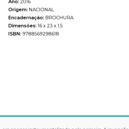
Ano:
2016
Origem:
NACIONAL
Encadernação:
BROCHURA
Dimensões:
16 x 23 x 1.5
ISBN:
9788569298618