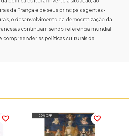
da política cultural inverte a situação, ao
rais da França e de seus principais agentes -
urais, o desenvolvimento da democratização da
is francesas continuam sendo referência mundial
se compreender as políticas culturais da
20% OFF
20