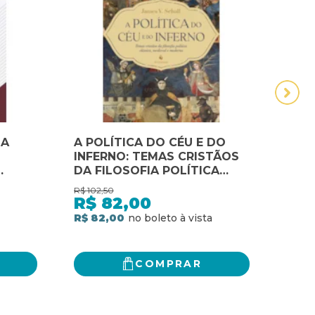
MA
A POLÍTICA DO CÉU E DO
ANA
INFERNO: TEMAS CRISTÃOS
CUL
DA FILOSOFIA POLÍTICA
HUM
CLÁSSICA, MEDIEVAL E
CUL
R$
102,50
R$
69,
E
MODERNA
HUM
R$
82,00
R$
R$ 82,00
R$ 5
COMPRAR