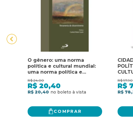
O gênero: uma norma
CIDAD
política e cultural mundial:
POLÍT
uma norma política e
CULTU
cultural mundial
R$
24,00
R$
97,90
R$
20,40
R$
R$ 20,40
R$ 78,
COMPRAR