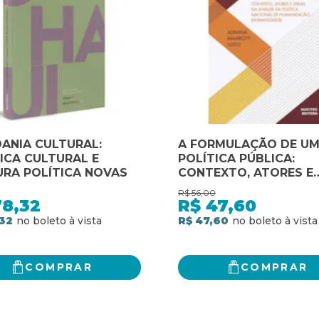
ANIA CULTURAL:
A FORMULAÇÃO DE U
ICA CULTURAL E
POLÍTICA PÚBLICA:
RA POLÍTICA NOVAS
CONTEXTO, ATORES E
IDEIAS NA ANÁLISE DA
R$
56,00
POLÍTICA NACIONAL D
78,32
R$
47,60
HUMANIZAÇÃO
32
R$ 47,60
(HUMANIZASUS)
COMPRAR
COMPRAR