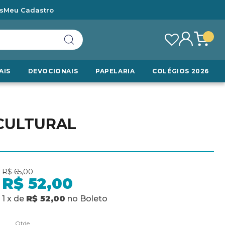
s
Meu Cadastro
AIS
DEVOCIONAIS
PAPELARIA
COLÉGIOS 2026
 CULTURAL
R$ 65,00
R$ 52,00
1
x
de
R$ 52,00
no
Boleto
Qtde.