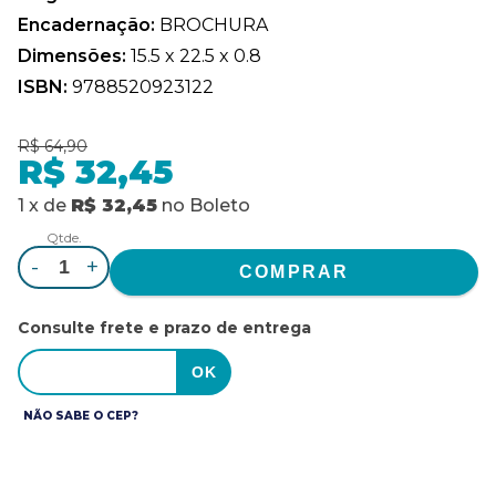
Encadernação:
BROCHURA
Dimensões:
15.5 x 22.5 x 0.8
ISBN:
9788520923122
R$ 64,90
R$ 32,45
1
x
de
R$ 32,45
no
Boleto
Qtde.
-
+
Consulte frete e prazo de entrega
NÃO SABE O CEP?