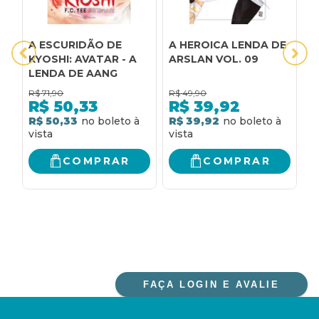
A ESCURIDÃO DE
A HEROICA LENDA DE
A
KYOSHI: AVATAR - A
ARSLAN VOL. 09
A
LENDA DE AANG
R$
71,90
R$
49,90
R
R$
50,33
R$
39,92
R$ 50,33
R$ 39,92
R
COMPRAR
COMPRAR
FAÇA LOGIN E AVALIE