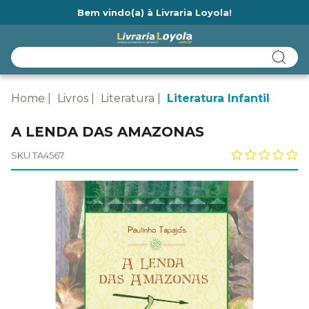
Bem vindo(a) à Livraria Loyola!
Ainda não tem cadastro na Livraria Loyola?
Home
Livros
Literatura
Literatura Infantil
A LENDA DAS AMAZONAS
SKU TA4567