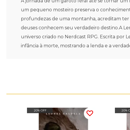
A jornada de um garoto feral até se tornar um
um pequeno mosteiro preserva o conheciment
profundezas de uma montanha, acreditam ter a
deuses conhecem seu verdadeiro destino.A Lend
universo criado no Nerdcast RPG. Escrita por L
infância à morte, mostrando a lenda e a verdade
20% OFF
20% 