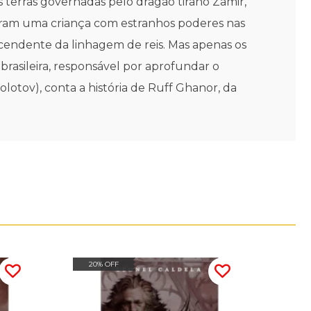
 terras governadas pelo dragão tirano Zamir,
ram uma criança com estranhos poderes nas
endente da linhagem de reis. Mas apenas os
rasileira, responsável por aprofundar o
lotov), conta a história de Ruff Ghanor, da
20% OFF
20