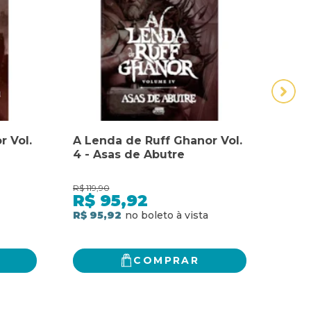
r Vol.
A Lenda de Ruff Ghanor Vol.
BOX 
4 - Asas de Abutre
FILM
COM
R$
119,90
R$
354
R$
95,92
R$
R$ 95,92
5
x
d
R$ 2
COMPRAR