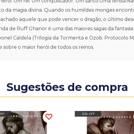
 herói. Um rei. Um conquistador. Um santo.Uma lenda.Nas
o da magia divina. Quando os humildes monges encont
chado aquele que pode vencer o dragão, o último desc
a de Ruff Ghanor é uma das maiores sagas da fantasia b
eonel Caldela (Trilogia da Tormenta e Ozob: Protocolo Mo
 sobre o maior herói de todos os reinos.
Sugestões de compra
OFF
20% OFF