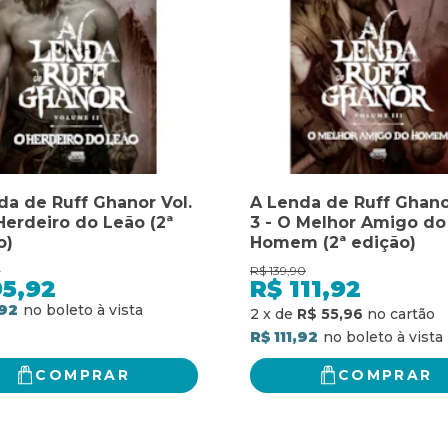
da de Ruff Ghanor Vol.
A Lenda de Ruff Ghano
Herdeiro do Leão (2ª
3 - O Melhor Amigo do
o)
Homem (2ª edição)
0
R$
139,90
95,92
R$
111,92
92
2
x
de
R$ 55,96
R$ 111,92
COMPRAR
COMPRAR