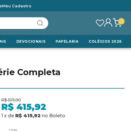
s
Meu Cadastro
AIS
DEVOCIONAIS
PAPELARIA
COLÉGIOS 2026
érie Completa
R$ 519,90
R$ 415,92
1
x
de
R$ 415,92
no
Boleto
Qtde.