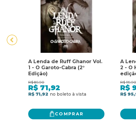
A Lenda de Ruff Ghanor Vol.
A Len
1 - O Garoto-Cabra (2°
2 - O 
Edição)
ediçã
R$
89,90
R$
119,9
R$
71,92
R$
R$ 71,92
R$ 95,
COMPRAR