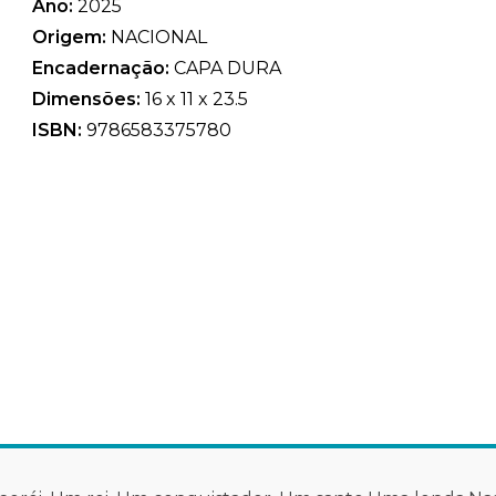
Ano:
2025
Origem:
NACIONAL
Encadernação:
CAPA DURA
Dimensões:
16 x 11 x 23.5
ISBN:
9786583375780