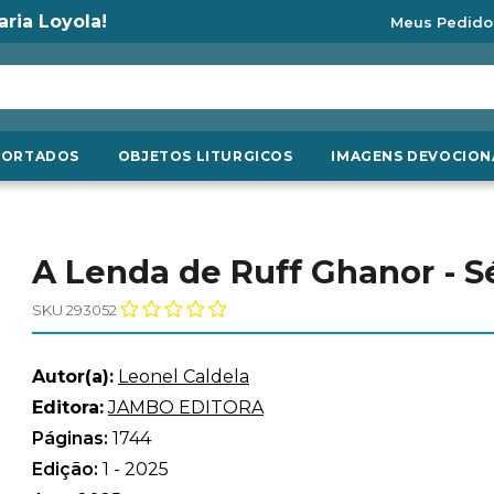
aria Loyola!
Meus Pedido
PORTADOS
OBJETOS LITURGICOS
IMAGENS DEVOCION
A Lenda de Ruff Ghanor - S
SKU 293052
Autor(a):
Leonel Caldela
Editora:
JAMBO EDITORA
Páginas:
1744
Edição:
1 - 2025