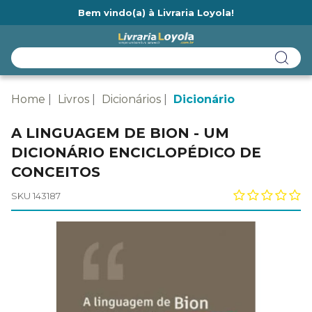
Bem vindo(a) à Livraria Loyola!
Ainda não tem cadastro na Livraria Loyola?
Home
Livros
Dicionários
Dicionário
A LINGUAGEM DE BION - UM
DICIONÁRIO ENCICLOPÉDICO DE
CONCEITOS
SKU 143187