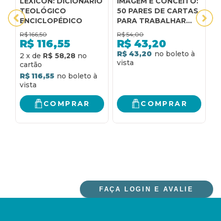
LEXICON: DICIONÁRIO
IMAGEM E CONCEITO:
E
TEOLÓGICO
50 PARES DE CARTAS
L
ENCICLOPÉDICO
PARA TRABALHAR
D
CONCEITOS
L
R$
166,50
R$
54,00
R
ABSTRATOS E
R$
116,55
R$
43,20
COMPREENSÃO DA
R$ 43,20
R
2
x
de
R$ 58,28
LINGUAGEM
R$ 116,55
COMPRAR
COMPRAR
FAÇA LOGIN E AVALIE