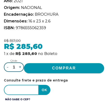
Ano:
2021
Origem:
NACIONAL
Encadernação:
BROCHURA
Dimensões:
16 x 23 x 2.6
ISBN:
9786555062359
R$ 357,00
R$ 285,60
1
x
de
R$ 285,60
no
Boleto
Qtde.
-
+
Consulte frete e prazo de entrega
NÃO SABE O CEP?