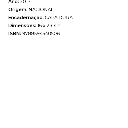
Ano:
2017
Origem:
NACIONAL
Encadernação:
CAPA DURA
Dimensões:
16 x 23 x 2
ISBN:
9788594540508