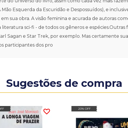
arte do universo do livro, assim como cada vez mais f
(A Mão Esquerda da Escuridão e Despossuídos), e inclusi
, em sua obra. A visão feminina e acurada de autoras co
literatura sci-fi - de todos os gêneros e espécies.Outra
agan e Star Trek, por exemplo. Mas certamente suas i
os participantes dos pro
Sugestões de compra
OFF
20% OFF