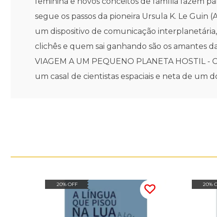
feminina e novos conceitos de família fazem p
segue os passos da pioneira Ursula K. Le Guin 
um dispositivo de comunicação interplanetária
clichês e quem sai ganhando são os amantes da 
VIAGEM A UM PEQUENO PLANETA HOSTIL - Carl S
um casal de cientistas espaciais e neta de um d
20% OFF
20% 