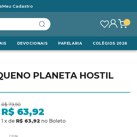
s
Meu Cadastro
AIS
DEVOCIONAIS
PAPELARIA
COLÉGIOS 2026
QUENO PLANETA HOSTIL
R$ 79,90
R$ 63,92
1
x
de
R$ 63,92
no
Boleto
Qtde.