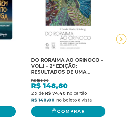
DO RORAIMA AO ORINOCO -
FREU
VOL.I - 2ª EDIÇÃO:
MOR
RESULTADOS DE UMA
VIAGEM NO NORTE DO
R$
186,00
R$
32,
BRASIL E NA VENEZUELA
R$
148,80
R$
NOS ANOS DE 1911 A 1913 -
R$ 2
2
x
de
R$ 74,40
DESCRIÇÃO DA VIAGEM
R$ 148,80
COMPRAR