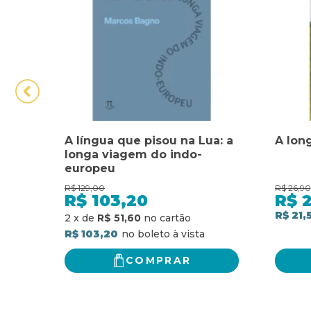
A língua que pisou na Lua: a
A lon
longa viagem do indo-
europeu
R$
129,00
R$
26,90
R$
103,20
R$
2
R$ 21,
2
x
de
R$ 51,60
R$ 103,20
COMPRAR