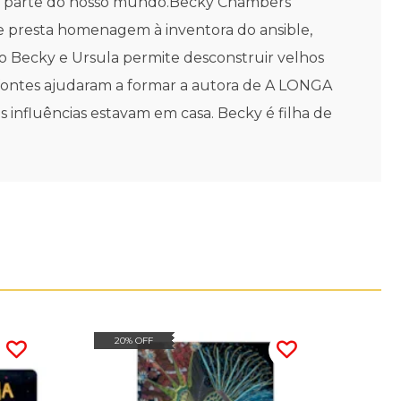
azem parte do nosso mundo.Becky Chambers
ve presta homenagem à inventora do ansible,
mo Becky e Ursula permite desconstruir velhos
s fontes ajudaram a formar a autora de A LONGA
nfluências estavam em casa. Becky é filha de
20% OFF
20