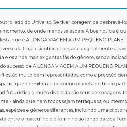
utro lado do Universo. Se tiver coragem de desbravá-los
a momento, de onde menos se espera.A boa notícia é que 
as desta que é A LONGA VIAGEM A UM PEQUENO PLANE
rso da ficção científica. Lançado originalmente atravé
zada e os ainda mais exigentes fãs do gênero, sendo indic
s do sucesso de A LONGA VIAGEM A UM PEQUENO PLANET
fi estão muito bem representados, como a precisão científ
spacial que permitirá ao pequeno planeta do título parti
 futurístico e muito divertido são seus personagens. Ins
gente - ainda que nem todos sejam terráqueos, ou mesmo
, espécies e gêneros diferentes, incluindo uma piloto rep
ta entre o masculino e o feminino ao longo da vida.Tem