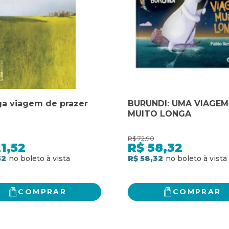
ga viagem de prazer
BURUNDI: UMA VIAGEM
MUITO LONGA
R$
72,90
1,52
R$
58,32
52
R$ 58,32
COMPRAR
COMPRAR