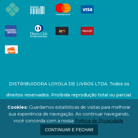
DISTRIBUIDORA LOYOLA DE LIVROS LTDA. Todos os
direitos reservados. Proibida reprodução total ou parcial.
Preços e estoque sujeito a alterações sem aviso prévio.
Cookies:
Guardamos estatísticas de visitas para melhorar
sua experiência de navegação. Ao continuar navegando,
67.946.814/0001-94 - LOJA - Rua Senador Feijó - São
você concorda com a nossa
Política de Privacidade
.
Paulo / SP - CEP: 01006-000
CONTINUAR E FECHAR