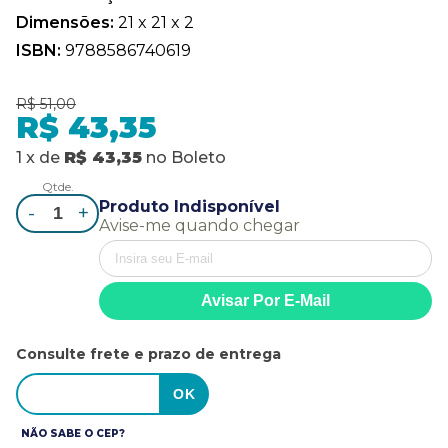
Dimensões:
21 x 21 x 2
ISBN:
9788586740619
R$ 51,00
R$ 43,35
1
x
de
R$ 43,35
no
Boleto
Qtde.
Produto Indisponível
-
+
Avise-me quando chegar
Consulte frete e prazo de entrega
NÃO SABE O CEP?