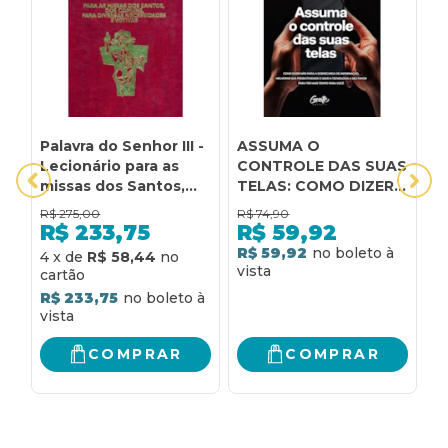
Palavra do Senhor III -
ASSUMA O
B
Lecionário para as
CONTROLE DAS SUAS
p
missas dos Santos,
TELAS: COMO DIZER
c
dos comuns, para
NÃO PARA A
P
R$
275,00
R$
74,90
R
diversas
SOBRECARGA DE
d
R$
233,75
R$
59,92
necessidades e
INFORMAÇÃO,
p
R$ 59,92
4
x
de
R$ 58,44
5
votivas: lecionário
MELHORAR A
c
para as missas dos
PRODUTIVIDADE E
a
R$ 233,75
R
santos, dos comuns,
USAR A TECNOLOGIA
c
para diversas
A SEU FAVOR PARA
necessidades e
TER MAIS TEMPO
COMPRAR
COMPRAR
votivas
PARA VOCÊ