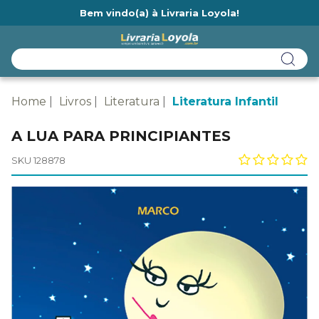
Bem vindo(a) à Livraria Loyola!
Ainda não tem cadastro na Livraria Loyola?
Home
Livros
Literatura
Literatura Infantil
A LUA PARA PRINCIPIANTES
SKU 128878