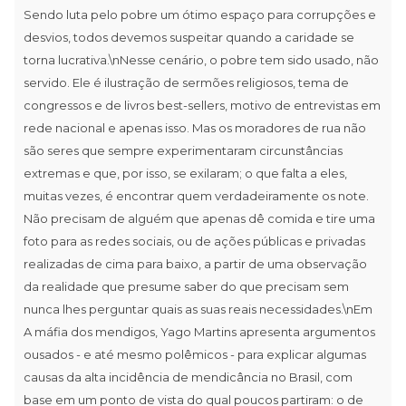
Sendo luta pelo pobre um ótimo espaço para corrupções e
desvios, todos devemos suspeitar quando a caridade se
torna lucrativa.\nNesse cenário, o pobre tem sido usado, não
servido. Ele é ilustração de sermões religiosos, tema de
congressos e de livros best-sellers, motivo de entrevistas em
rede nacional e apenas isso. Mas os moradores de rua não
são seres que sempre experimentaram circunstâncias
extremas e que, por isso, se exilaram; o que falta a eles,
muitas vezes, é encontrar quem verdadeiramente os note.
Não precisam de alguém que apenas dê comida e tire uma
foto para as redes sociais, ou de ações públicas e privadas
realizadas de cima para baixo, a partir de uma observação
da realidade que presume saber do que precisam sem
nunca lhes perguntar quais as suas reais necessidades.\nEm
A máfia dos mendigos, Yago Martins apresenta argumentos
ousados - e até mesmo polêmicos - para explicar algumas
causas da alta incidência de mendicância no Brasil, com
base em um ponto de vista do qual poucos partiram: o de