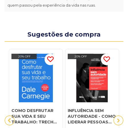
quem passou pela experiência da vida nas ruas.
Sugestões de compra
20% OFF
20% OFF
COMO DESFRUTAR
INFLUÊNCIA SEM
O
SUA VIDA E SEU
AUTORIDADE - COMO
o
TRABALHO: TRECHOS
LIDERAR PESSOAS
n
SELECIONADOS DE
QUE NÃO SE
m