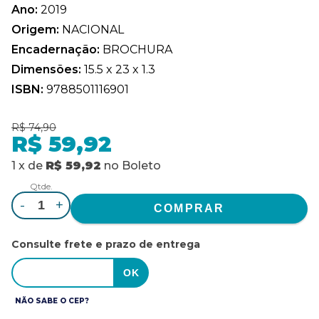
Ano:
2019
Origem:
NACIONAL
Encadernação:
BROCHURA
Dimensões:
15.5 x 23 x 1.3
ISBN:
9788501116901
R$ 74,90
R$ 59,92
1
x
de
R$ 59,92
no
Boleto
Qtde.
-
+
Consulte frete e prazo de entrega
NÃO SABE O CEP?