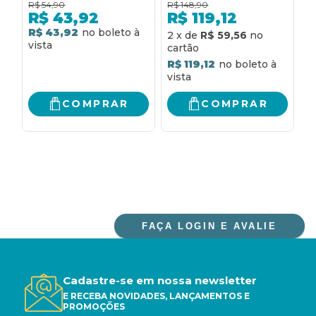
R$
54,90
R$
148,90
R
COMO FAZER AMIGOS
REPORTAM A VOCÊ -
r
R$
43,92
R$
119,12
E INFLUENCIAR
COMO CONSTRUIR
R$ 43,92
R
2
x
de
R$ 59,56
PESSOAS E COMO
RELACIONAMENTOS
EVITAR
EFETIVOS E CRIAR
R$ 119,12
PREOCUPAÇÕES E
ALIADOS. COMO
COMEÇAR A VIVER
INFLUENCIAR CHEFES,
CLIENTES E OUTROS
COMPRAR
COMPRAR
PARCEIROS
FAÇA LOGIN E AVALIE
Cadastre-se em nossa newsletter
E RECEBA NOVIDADES, LANÇAMENTOS E
PROMOÇÕES