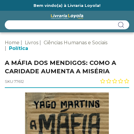
Bem vindo(a) à Livraria Loyola!
Ainda não tem cadastro na Livraria Loyola?
Home
Livros
Ciências Humanas e Sociais
Política
A MÁFIA DOS MENDIGOS: COMO A
CARIDADE AUMENTA A MISÉRIA
SKU 77612