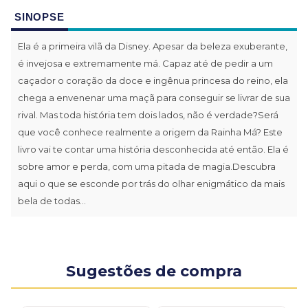
SINOPSE
Ela é a primeira vilã da Disney. Apesar da beleza exuberante,
é invejosa e extremamente má. Capaz até de pedir a um
caçador o coração da doce e ingênua princesa do reino, ela
chega a envenenar uma maçã para conseguir se livrar de sua
rival. Mas toda história tem dois lados, não é verdade?Será
que você conhece realmente a origem da Rainha Má? Este
livro vai te contar uma história desconhecida até então. Ela é
sobre amor e perda, com uma pitada de magia.Descubra
aqui o que se esconde por trás do olhar enigmático da mais
bela de todas...
Sugestões de compra