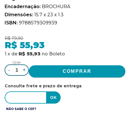
Encadernação:
BROCHURA
Dimensões:
15.7 x 23 x 1.3
ISBN:
9788579309939
R$ 79,90
R$ 55,93
1
x
de
R$ 55,93
no
Boleto
Qtde.
-
+
Consulte frete e prazo de entrega
NÃO SABE O CEP?