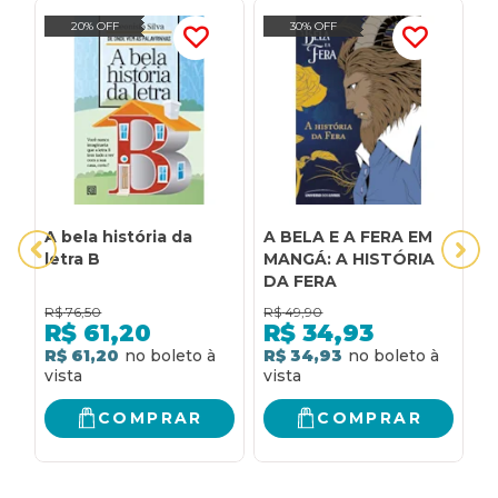
20% OFF
30% OFF
A bela história da
A BELA E A FERA EM
1
letra B
MANGÁ: A HISTÓRIA
C
DA FERA
S
R
R$
76,50
R$
49,90
R
E
R$
61,20
R$
34,93
C
R$ 61,20
R$ 34,93
R
F
H
COMPRAR
COMPRAR