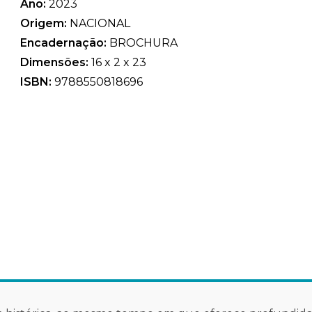
Ano:
2023
Origem:
NACIONAL
Encadernação:
BROCHURA
Dimensões:
16 x 2 x 23
ISBN:
9788550818696