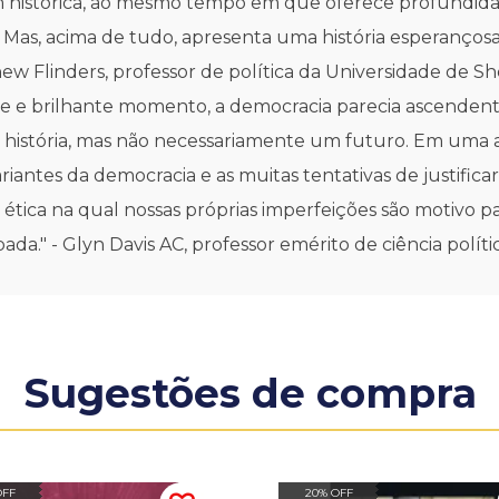
 histórica, ao mesmo tempo em que oferece profundidad
. Mas, acima de tudo, apresenta uma história esperanço
w Flinders, professor de política da Universidade de She
e e brilhante momento, a democracia parecia ascendente.
stória, mas não necessariamente um futuro. Em uma aná
ariantes da democracia e as muitas tentativas de justific
ica na qual nossas próprias imperfeições são motivo par
a." - Glyn Davis AC, professor emérito de ciência polí
Sugestões de compra
OFF
20% OFF