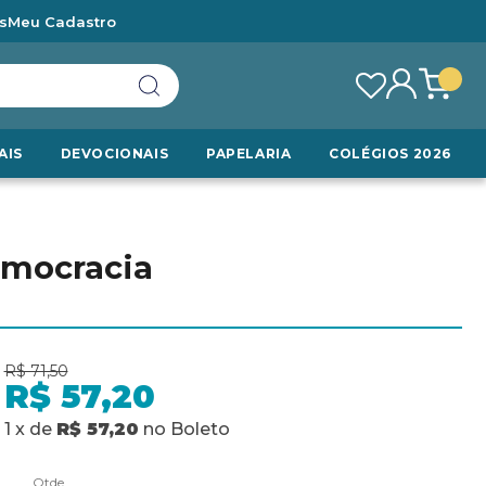
s
Meu Cadastro
AIS
DEVOCIONAIS
PAPELARIA
COLÉGIOS 2026
emocracia
R$ 71,50
R$ 57,20
1
x
de
R$ 57,20
no
Boleto
Qtde.