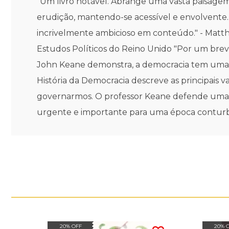
"Um livro notável. Abrange uma vasta paisagem
erudição, mantendo-se acessível e envolvente
incrivelmente ambicioso em conteúdo." - Matthe
Estudos Políticos do Reino Unido "Por um brev
John Keane demonstra, a democracia tem uma hi
História da Democracia descreve as principais v
governarmos. O professor Keane defende uma ét
urgente e importante para uma época conturbad
20% OFF
20% 