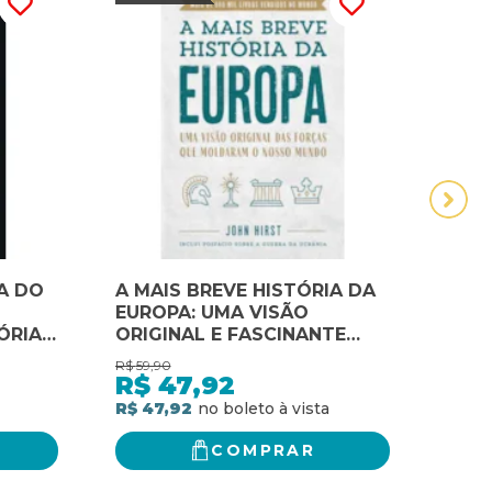
IA DO
A MAIS BREVE HISTÓRIA DA
Capi
EUROPA: UMA VISÃO
mais
ÓRIA
ORIGINAL E FASCINANTE
O DIA
DAS FORÇAS QUE
R$
59,90
R$
79,
TANTE
MOLDARAM O MUNDO
R$
47,92
R$
ÓRIA
R$ 47,92
R$ 6
COMPRAR