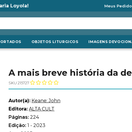
aria Loyola!
Meus Pedido
PORTADOS
OBJETOS LITURGICOS
IMAGENS DEVOCION
A mais breve história da d
SKU 215727
Autor(a):
Keane: John
Editora:
ALTA CULT
Páginas:
224
Edição:
1 - 2023