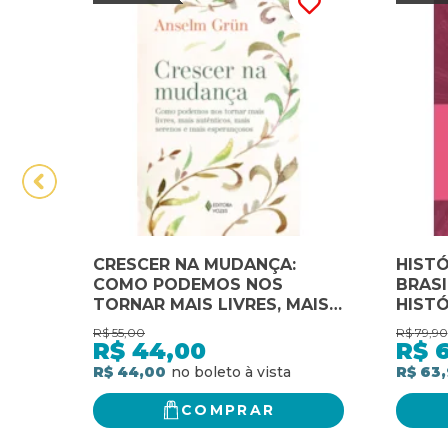
CRESCER NA MUDANÇA:
HIST
COMO PODEMOS NOS
BRASI
TORNAR MAIS LIVRES, MAIS
HISTÓ
AUTÊNTICOS, MAIS SERENOS
PORTU
R$
55,00
R$
79,90
E MAIS ESPERANÇOSOS
HISTÓ
R$
44,00
R$
HISTÓ
R$ 44,00
R$ 63
COMPRAR