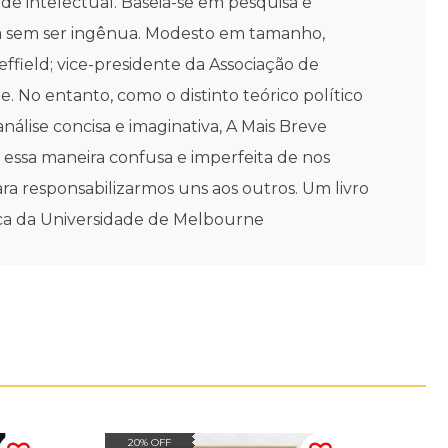
e intelectual. Baseia-se em pesquisa e
sa sem ser ingênua. Modesto em tamanho,
ffield; vice-presidente da Associação de
 No entanto, como o distinto teórico político
lise concisa e imaginativa, A Mais Breve
ar essa maneira confusa e imperfeita de nos
a responsabilizarmos uns aos outros. Um livro
tica da Universidade de Melbourne
20% OFF
20