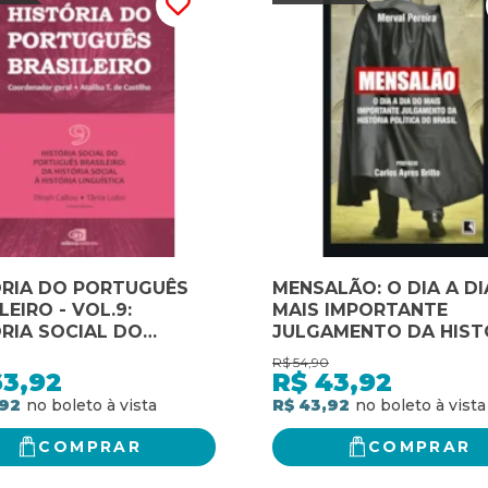
ÓRIA DO PORTUGUÊS
MENSALÃO: O DIA A D
LEIRO - VOL.9:
MAIS IMPORTANTE
RIA SOCIAL DO
JULGAMENTO DA HIST
GUÊS BRASILEIRO: DA
POLÍTICA DO BRASIL: 
R$
54,90
RIA SOCIAL À
A DIA DO MAIS IMPOR
63,92
R$
43,92
RIA LINGUÍSTICA
JULGAMENTO DA HIST
,92
R$ 43,92
POLÍTICA DO BRASIL
COMPRAR
COMPRAR