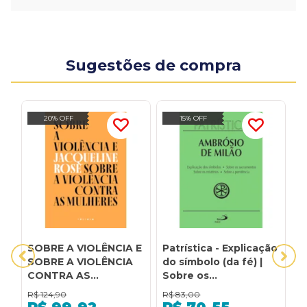
Sugestões de compra
20% OFF
15% OFF
SOBRE A VIOLÊNCIA E
Patrística - Explicação
P
SOBRE A VIOLÊNCIA
do símbolo (da fé) |
s
CONTRA AS
Sobre os
s
MULHERES
sacramentos | Sobre
h
R$
124,90
R$
83,00
R
os mistérios | Sobre a
s