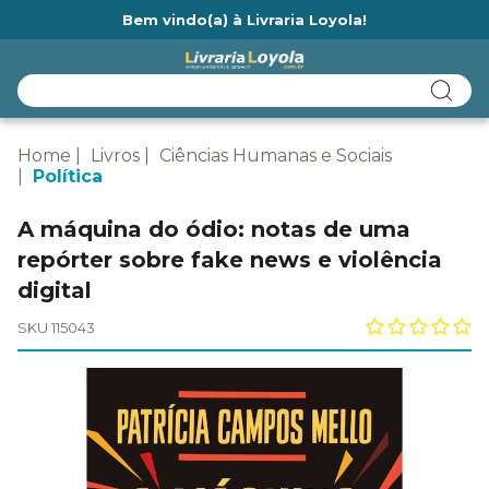
Bem vindo(a) à Livraria Loyola!
Ainda não tem cadastro na Livraria Loyola?
Home
Livros
Ciências Humanas e Sociais
Política
A máquina do ódio: notas de uma
repórter sobre fake news e violência
digital
SKU 115043