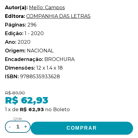
Autor(a):
Mello: Campos
Editora:
COMPANHIA DAS LETRAS
Páginas:
296
Edição:
1 - 2020
Ano:
2020
Origem:
NACIONAL
Encadernação:
BROCHURA
Dimensões:
12 x 1.4 x 18
ISBN:
9788535933628
R$ 89,90
R$ 62,93
1
x
de
R$ 62,93
no
Boleto
Qtde.
-
+