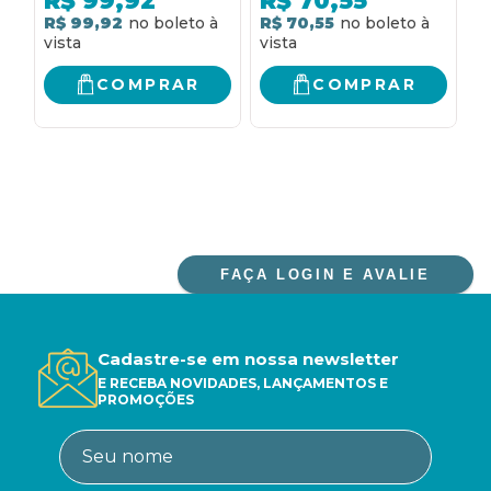
R$
99,92
R$
70,55
penitência - Vol. 5
- 
R$ 99,92
R$ 70,55
R
COMPRAR
COMPRAR
FAÇA LOGIN E AVALIE
Cadastre-se em nossa newsletter
E RECEBA NOVIDADES, LANÇAMENTOS E
PROMOÇÕES