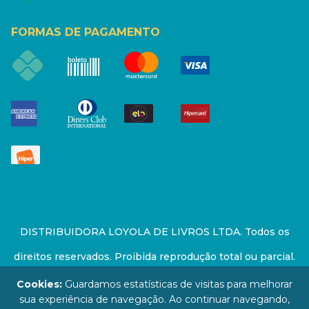
FORMAS DE PAGAMENTO
DISTRIBUIDORA LOYOLA DE LIVROS LTDA. Todos os
direitos reservados. Proibida reprodução total ou parcial.
Preços e estoque sujeito a alterações sem aviso prévio.
Cookies:
Guardamos estatísticas de visitas para melhorar
sua experiência de navegação. Ao continuar navegando,
67.946.814/0001-94 - LOJA - Rua Senador Feijó - São