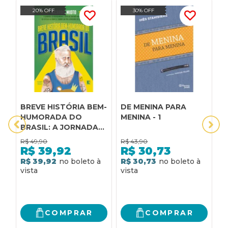
20% OFF
30% OFF
BREVE HISTÓRIA BEM-
DE MENINA PARA
M
HUMORADA DO
MENINA - 1
M
BRASIL: A JORNADA
EXTRAORDINÁRIA DE
R$
49,90
R$
43,90
R
UM PAÍS ATRASADO
R$
39,92
R$
30,73
DO SÉCULO 16 PARA
R$ 39,92
R$ 30,73
R
SE TORNAR UM PAÍS
ATRASADO DO
SÉCULO 21
COMPRAR
COMPRAR