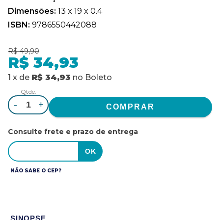
Dimensões:
13 x 19 x 0.4
ISBN:
9786550442088
R$ 49,90
R$ 34,93
1
x
de
R$ 34,93
no
Boleto
Qtde.
-
+
Consulte frete e prazo de entrega
NÃO SABE O CEP?
SINOPSE