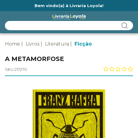
Bem vindo(a) à Livraria Loyola!
Ainda não tem cadastro na Livraria Loyola?
Home
Livros
Literatura
Ficção
A METAMORFOSE
SKU 217270