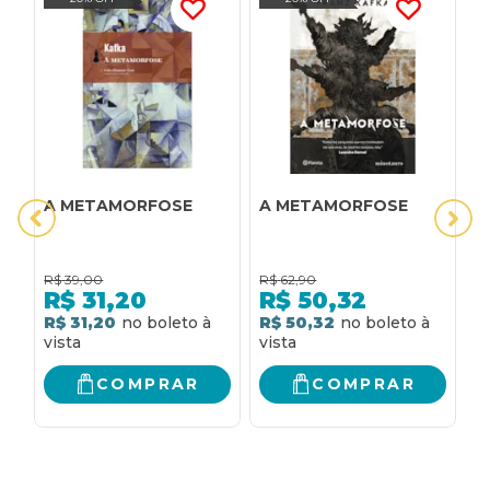
A METAMORFOSE
A METAMORFOSE
A
R$
39,00
R$
62,90
R
R$
31,20
R$
50,32
R$ 31,20
R$ 50,32
R
COMPRAR
COMPRAR