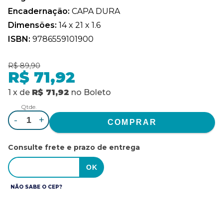
Encadernação:
CAPA DURA
Dimensões:
14 x 21 x 1.6
ISBN:
9786559101900
R$ 89,90
R$ 71,92
1
x
de
R$ 71,92
no
Boleto
Qtde.
-
+
Consulte frete e prazo de entrega
NÃO SABE O CEP?