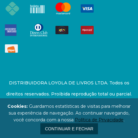
DISTRIBUIDORA LOYOLA DE LIVROS LTDA. Todos os
direitos reservados. Proibida reprodução total ou parcial.
Preços e estoque sujeito a alterações sem aviso prévio.
Cookies:
Guardamos estatísticas de visitas para melhorar
sua experiência de navegação. Ao continuar navegando,
67.946.814/0001-94 - LOJA - Rua Senador Feijó - São
você concorda com a nossa
Política de Privacidade
.
Paulo / SP - CEP: 01006-000
CONTINUAR E FECHAR