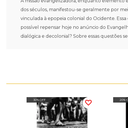
A missão evangelizadora, enquanto elemento est
dos séculos, manifestou-se geralmente por mei
vinculada à epopeia colonial do Ocidente. Essa
possível repensar hoje no anúncio do Evangelh
dialógica e decolonial? Sobre essas questões s
30% OFF
20% 