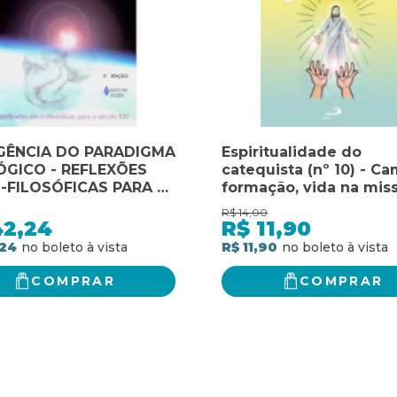
GÊNCIA DO PARADIGMA
Espiritualidade do
GICO - REFLEXÕES
catequista (nº 10) - Ca
-FILOSÓFICAS PARA O
formação, vida na mis
O XXI
catequética: caminho,
R$
14,00
formação, vida na mis
42,24
R$
11,90
catequética
,24
R$ 11,90
COMPRAR
COMPRAR