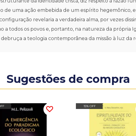
ruturante da identidade cristã, diz respeito à razão fun
o de uma ação embebida de um espírito hegemônico, expa
 configuração revelaria a verdadeira alma, por vezes dis
o a todos os povos e, portanto, na natureza da própria
e debruça a teologia contemporânea da missão à luz da r
Sugestões de compra
OFF
15% OFF