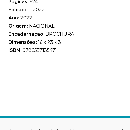
Páginas:
624
Edição:
1 - 2022
Ano:
2022
Origem:
NACIONAL
Encadernação:
BROCHURA
Dimensões:
16 x 23 x 3
ISBN:
9786557135471