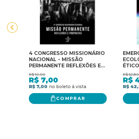
4 CONGRESSO MISSIONÁRIO
EMER
NACIONAL - MISSÃO
ECOLÓ
PERMANENTE REFLEXÕES E
ÉTICO
RESPOSTAS
SÉCUL
R$
10,00
R$
52,80
R$
7,00
R$
R$ 7,00
R$ 42
COMPRAR