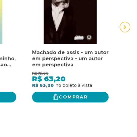
Machado de assis - um autor
Mini
minho,
em perspectiva - um autor
a Mi
são
em perspectiva
Pess
Cump
R$
79,00
R$
46,
são
para
R$
63,20
R$
defi
R$ 63,20
R$ 3
COMPRAR