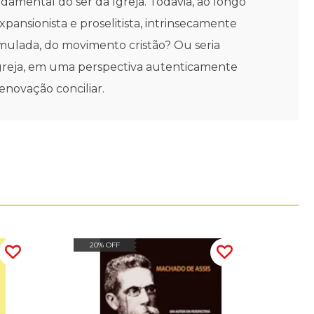
damental do ser da Igreja. Todavia, ao longo
nsionista e proselitista, intrinsecamente
simulada, do movimento cristão? Ou seria
 Igreja, em uma perspectiva autenticamente
enovação conciliar.
20% OFF
20