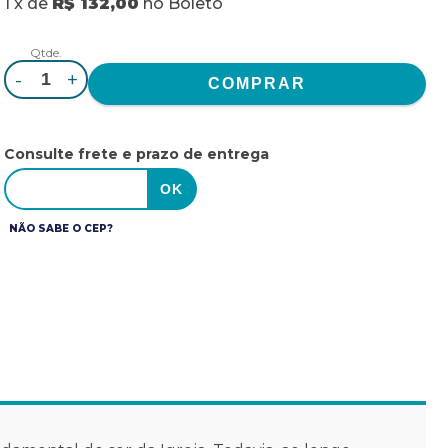
1
x
de
R$ 132,00
no
Boleto
Qtde.
-
+
Consulte frete e prazo de entrega
NÃO SABE O CEP?