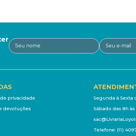
ter
DAS
ATENDIMEN
a de privacidade
Segunda à Sexta d
e devoluções
Sábado das 8h às 
sac@LivrariaLoyol
Telefone:
(11) 409