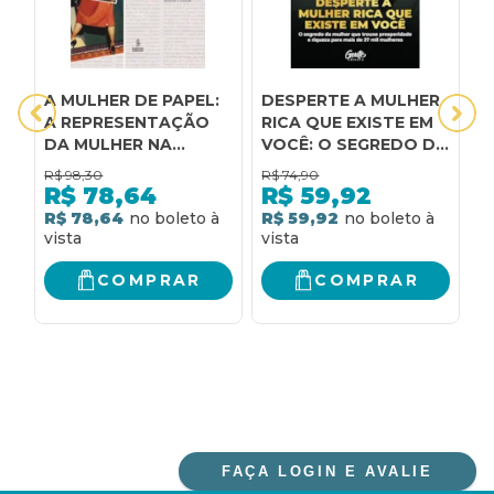
A MULHER DE PAPEL:
DESPERTE A MULHER
D
A REPRESENTAÇÃO
RICA QUE EXISTE EM
a
DA MULHER NA
VOCÊ: O SEGREDO DA
p
IMPRENSA FEMININA
MULHER QUE TROUXE
m
R$
98,30
R$
74,90
R
BRASILEIRA
PROSPERIDADE E
d
R$
78,64
R$
59,92
RIQUEZA PARA MAIS
m
R$ 78,64
R$ 59,92
R
DE 37 MIL MULHERES
COMPRAR
COMPRAR
FAÇA LOGIN E AVALIE