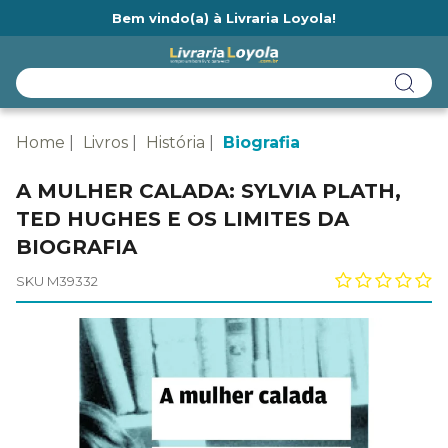
Bem vindo(a) à Livraria Loyola!
Ainda não tem cadastro na Livraria Loyola?
Home
Livros
História
Biografia
A MULHER CALADA: SYLVIA PLATH,
TED HUGHES E OS LIMITES DA
BIOGRAFIA
SKU M39332