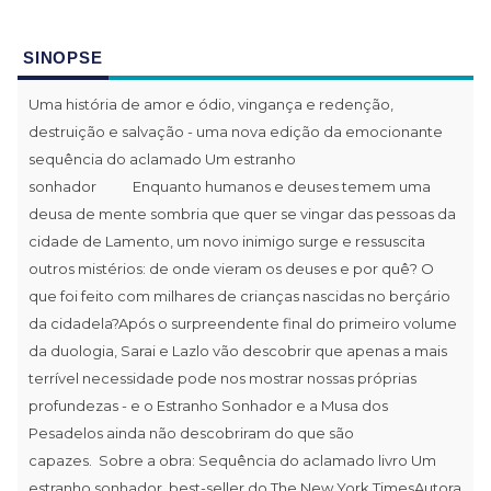
SINOPSE
Uma história de amor e ódio, vingança e redenção,
destruição e salvação - uma nova edição da emocionante
sequência do aclamado Um estranho
sonhador Enquanto humanos e deuses temem uma
deusa de mente sombria que quer se vingar das pessoas da
cidade de Lamento, um novo inimigo surge e ressuscita
outros mistérios: de onde vieram os deuses e por quê? O
que foi feito com milhares de crianças nascidas no berçário
da cidadela?Após o surpreendente final do primeiro volume
da duologia, Sarai e Lazlo vão descobrir que apenas a mais
terrível necessidade pode nos mostrar nossas próprias
profundezas - e o Estranho Sonhador e a Musa dos
Pesadelos ainda não descobriram do que são
capazes. Sobre a obra: Sequência do aclamado livro Um
estranho sonhador, best-seller do The New York TimesAutora