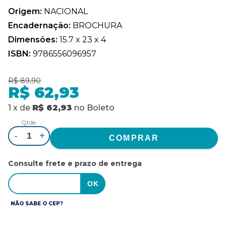
Origem:
NACIONAL
Encadernação:
BROCHURA
Dimensões:
15.7 x 23 x 4
ISBN:
9786556096957
R$ 89,90
R$ 62,93
1
x
de
R$ 62,93
no
Boleto
Qtde.
-
+
Consulte frete e prazo de entrega
NÃO SABE O CEP?