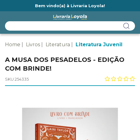
Bem vindo(a) à Livraria Loyola!
Ainda não tem cadastro na Livraria Loyola?
Home
Livros
Literatura
Literatura Juvenil
A MUSA DOS PESADELOS - EDIÇÃO
COM BRINDE!
SKU 254335