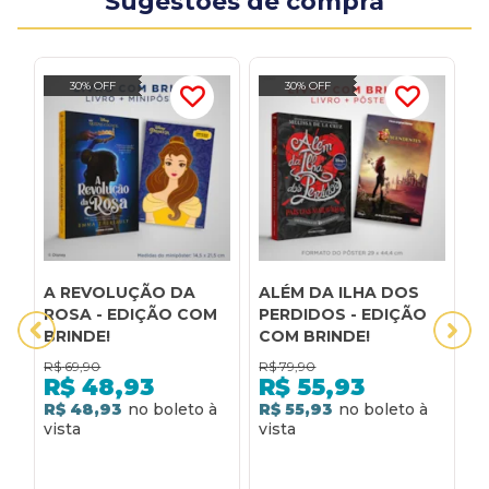
Sugestões de compra
30% OFF
30% OFF
A REVOLUÇÃO DA
ALÉM DA ILHA DOS
A
ROSA - EDIÇÃO COM
PERDIDOS - EDIÇÃO
M
BRINDE!
COM BRINDE!
E
B
R$
69,90
R$
79,90
R
P
R$
48,93
R$
55,93
R$ 48,93
R$ 55,93
R