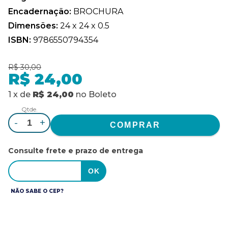
Encadernação:
BROCHURA
Dimensões:
24 x 24 x 0.5
ISBN:
9786550794354
R$ 30,00
R$ 24,00
1
x
de
R$ 24,00
no
Boleto
Qtde.
-
+
Consulte frete e prazo de entrega
NÃO SABE O CEP?