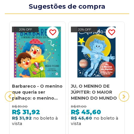
Sugestões de compra
20% OFF
20% OFF
Barbareco - O menino
JU, O MENINO DE
M
que queria ser
JÚPITER: O MAIOR
m
palhaço: o menino
MENINO DO MUNDO
que queria ser
R$
39,90
R$
57,00
R
palhaço
R$
31,92
R$
45,60
R$ 31,92
R$ 45,60
R