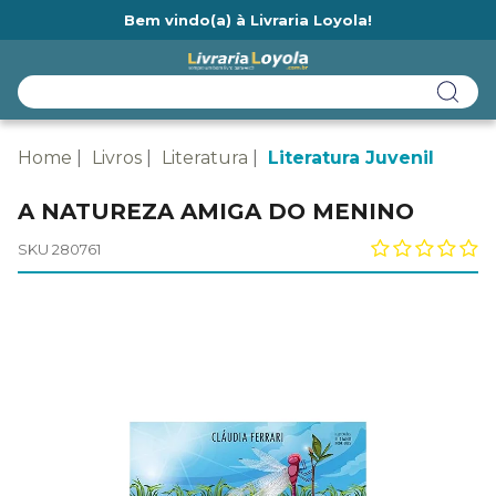
Bem vindo(a) à Livraria Loyola!
Ainda não tem cadastro na Livraria Loyola?
Home
Livros
Literatura
Literatura Juvenil
A NATUREZA AMIGA DO MENINO
SKU 280761