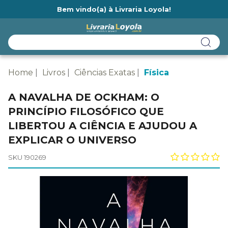
Bem vindo(a) à Livraria Loyola!
Ainda não tem cadastro na Livraria Loyola?
Home
Livros
Ciências Exatas
Física
A NAVALHA DE OCKHAM: O
PRINCÍPIO FILOSÓFICO QUE
LIBERTOU A CIÊNCIA E AJUDOU A
EXPLICAR O UNIVERSO
SKU 190269