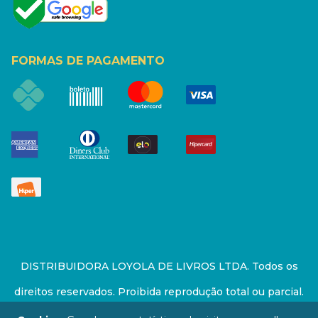
FORMAS DE PAGAMENTO
DISTRIBUIDORA LOYOLA DE LIVROS LTDA. Todos os
direitos reservados. Proibida reprodução total ou parcial.
Preços e estoque sujeito a alterações sem aviso prévio.