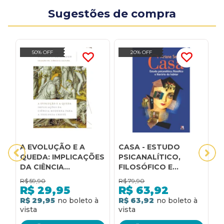
Sugestões de compra
50% OFF
20% OFF
A EVOLUÇÃO E A
CASA - ESTUDO
C
QUEDA: IMPLICAÇÕES
PSICANALÍTICO,
t
DA CIÊNCIA
FILOSÓFICO E
MODERNA PARA A
LITERÁRIO DO
R$
59,90
R$
79,90
R
TEOLOGIA CRISTÃ
HABITAR: ESTUDO
R$
29,95
R$
63,92
(COLEÇÃO FÉ,
PSICANALÍTICO,
R$ 29,95
R$ 63,92
R
CIÊNCIA E CULTURA)
FILOSÓFICO E
LITERÁRIO DO