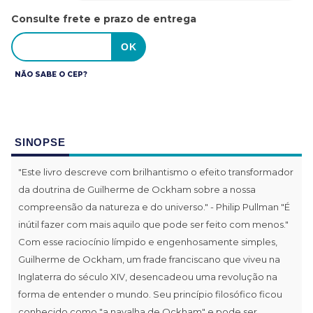
Consulte frete e prazo de entrega
NÃO SABE O CEP?
SINOPSE
"Este livro descreve com brilhantismo o efeito transformador
da doutrina de Guilherme de Ockham sobre a nossa
compreensão da natureza e do universo." - Philip Pullman "É
inútil fazer com mais aquilo que pode ser feito com menos."
Com esse raciocínio límpido e engenhosamente simples,
Guilherme de Ockham, um frade franciscano que viveu na
Inglaterra do século XIV, desencadeou uma revolução na
forma de entender o mundo. Seu princípio filosófico ficou
conhecido como "a navalha de Ockham" e pode ser