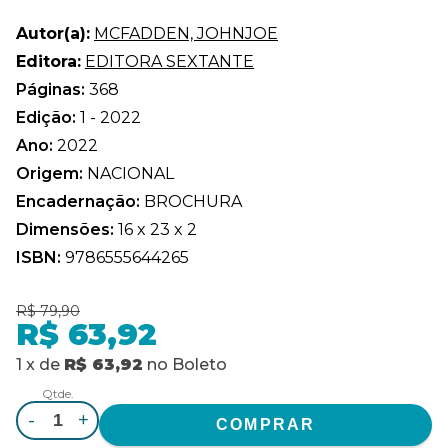
Autor(a):
MCFADDEN, JOHNJOE
Editora:
EDITORA SEXTANTE
Páginas:
368
Edição:
1 - 2022
Ano:
2022
Origem:
NACIONAL
Encadernação:
BROCHURA
Dimensões:
16 x 23 x 2
ISBN:
9786555644265
R$ 79,90
R$ 63,92
1
x
de
R$ 63,92
no
Boleto
Qtde.
-
+