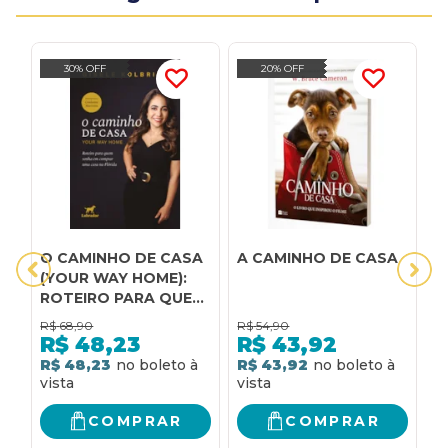
30% OFF
20% OFF
O CAMINHO DE CASA
A CAMINHO DE CASA
A
(YOUR WAY HOME):
M
ROTEIRO PARA QUEM
M
SONHA EM COMPRAR
T
R$
68,90
R$
54,90
R
UMA CASA NA
C
R$
48,23
R$
43,92
FLORIDA
P
R$ 48,23
R$ 43,92
R
I
COMPRAR
COMPRAR