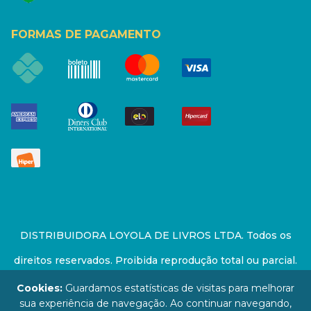
FORMAS DE PAGAMENTO
DISTRIBUIDORA LOYOLA DE LIVROS LTDA. Todos os
direitos reservados. Proibida reprodução total ou parcial.
Preços e estoque sujeito a alterações sem aviso prévio.
Cookies:
Guardamos estatísticas de visitas para melhorar
sua experiência de navegação. Ao continuar navegando,
67.946.814/0001-94 - LOJA - Rua Senador Feijó - São