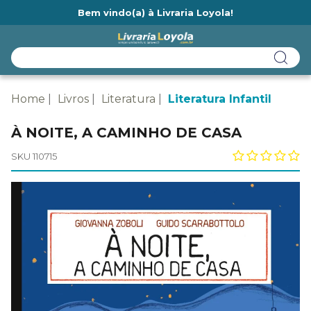
Bem vindo(a) à Livraria Loyola!
Ainda não tem cadastro na Livraria Loyola?
Home
Livros
Literatura
Literatura Infantil
À NOITE, A CAMINHO DE CASA
SKU 110715