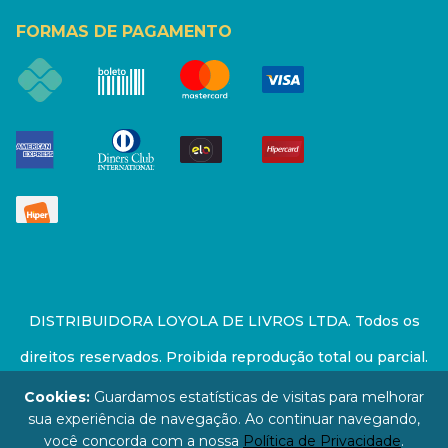
FORMAS DE PAGAMENTO
DISTRIBUIDORA LOYOLA DE LIVROS LTDA. Todos os
direitos reservados. Proibida reprodução total ou parcial.
Preços e estoque sujeito a alterações sem aviso prévio.
Cookies:
Guardamos estatísticas de visitas para melhorar
sua experiência de navegação. Ao continuar navegando,
67.946.814/0001-94 - LOJA - Rua Senador Feijó - São
você concorda com a nossa
Política de Privacidade
.