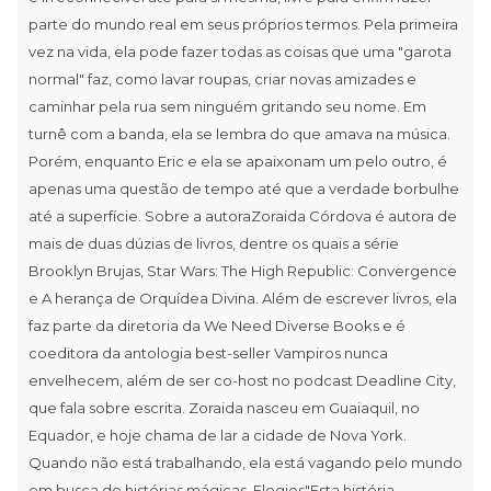
parte do mundo real em seus próprios termos. Pela primeira
vez na vida, ela pode fazer todas as coisas que uma "garota
normal" faz, como lavar roupas, criar novas amizades e
caminhar pela rua sem ninguém gritando seu nome. Em
turnê com a banda, ela se lembra do que amava na música.
Porém, enquanto Eric e ela se apaixonam um pelo outro, é
apenas uma questão de tempo até que a verdade borbulhe
até a superfície. Sobre a autoraZoraida Córdova é autora de
mais de duas dúzias de livros, dentre os quais a série
Brooklyn Brujas, Star Wars: The High Republic: Convergence
e A herança de Orquídea Divina. Além de escrever livros, ela
faz parte da diretoria da We Need Diverse Books e é
coeditora da antologia best-seller Vampiros nunca
envelhecem, além de ser co-host no podcast Deadline City,
que fala sobre escrita. Zoraida nasceu em Guaiaquil, no
Equador, e hoje chama de lar a cidade de Nova York.
Quando não está trabalhando, ela está vagando pelo mundo
em busca de histórias mágicas. Elogios"Esta história