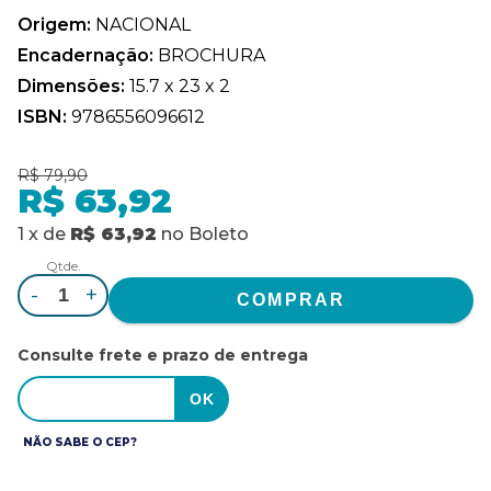
Origem:
NACIONAL
Encadernação:
BROCHURA
Dimensões:
15.7 x 23 x 2
ISBN:
9786556096612
R$ 79,90
R$ 63,92
1
x
de
R$ 63,92
no
Boleto
Qtde.
-
+
Consulte frete e prazo de entrega
NÃO SABE O CEP?