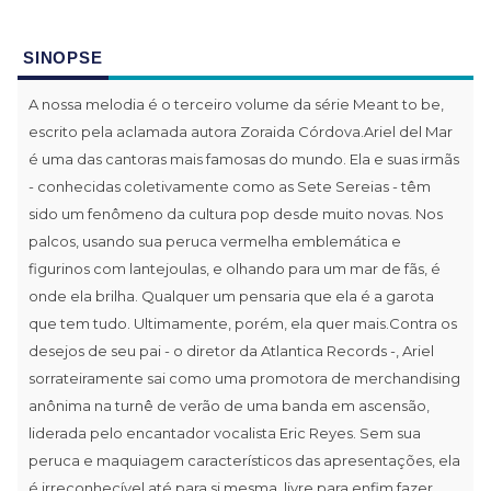
SINOPSE
A nossa melodia é o terceiro volume da série Meant to be,
escrito pela aclamada autora Zoraida Córdova.Ariel del Mar
é uma das cantoras mais famosas do mundo. Ela e suas irmãs
- conhecidas coletivamente como as Sete Sereias - têm
sido um fenômeno da cultura pop desde muito novas. Nos
palcos, usando sua peruca vermelha emblemática e
figurinos com lantejoulas, e olhando para um mar de fãs, é
onde ela brilha. Qualquer um pensaria que ela é a garota
que tem tudo. Ultimamente, porém, ela quer mais.Contra os
desejos de seu pai - o diretor da Atlantica Records -, Ariel
sorrateiramente sai como uma promotora de merchandising
anônima na turnê de verão de uma banda em ascensão,
liderada pelo encantador vocalista Eric Reyes. Sem sua
peruca e maquiagem característicos das apresentações, ela
é irreconhecível até para si mesma, livre para enfim fazer