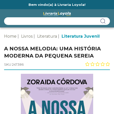
Bem vindo(a) à Livraria Loyola!
Ainda não tem cadastro na Livraria Loyola?
Home
Livros
Literatura
Literatura Juvenil
A NOSSA MELODIA: UMA HISTÓRIA
MODERNA DA PEQUENA SEREIA
SKU 247386