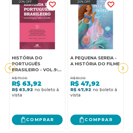
20% OFF
20% OFF
HISTÓRIA DO
A PEQUENA SEREIA -
B
PORTUGUÊS
A HISTÓRIA DO FILME
O
BRASILEIRO - VOL.9:
M
HISTÓRIA SOCIAL DO
T
R$
79,90
R$
59,90
R
PORTUGUÊS
E
R$
63,92
R$
47,92
BRASILEIRO: DA
H
R$ 63,92
R$ 47,92
2
HISTÓRIA SOCIAL À
HISTÓRIA
R
LINGUÍSTICA
COMPRAR
COMPRAR