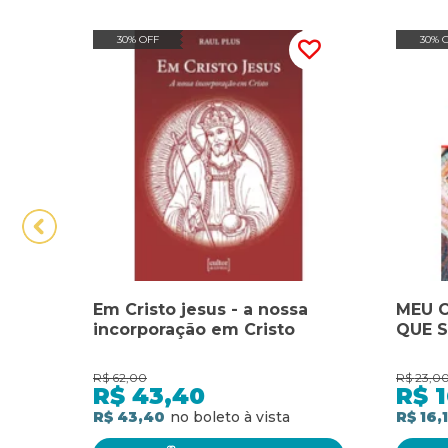
30% OFF
30% 
Em Cristo jesus - a nossa
MEU C
incorporação em Cristo
QUE S
R$
62,00
R$
23,0
R$
43,40
R$
1
R$ 43,40
R$ 16,