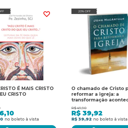
OFF
20% OFF
RISTO É MAIS CRISTO
O chamado de Cristo p
EU CRISTO
reformar a igreja: a
transformação aconte
quando a igreja procl
0
R$
49,90
evangelho de Cristo
6,10
R$
39,92
10
R$ 39,92