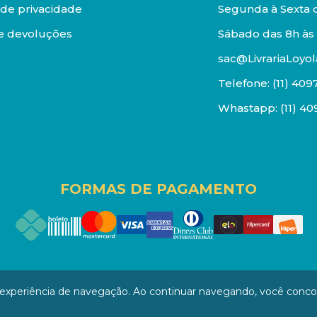
a de privacidade
Segunda à Sexta d
e devoluções
Sábado das 8h às 
sac@LivrariaLoyol
Telefone:
(11) 409
Whastapp:
(11) 4
FORMAS DE PAGAMENTO
os reservados. Proibida reprodução total ou parcial. Pr
a experiência de navegação. Ao continuar navegando, você conc
/0001-94 - LOJA - Rua Senador Feijó - São Paulo / SP - CEP