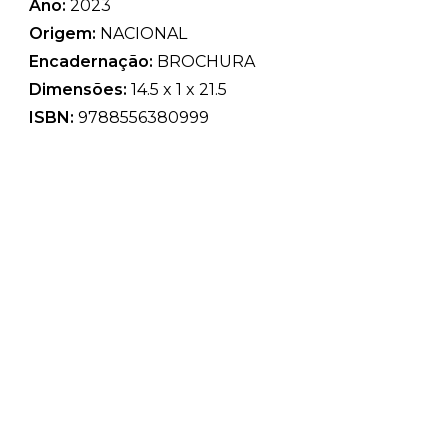
Ano:
2023
Origem:
NACIONAL
Encadernação:
BROCHURA
Dimensões:
14.5 x 1 x 21.5
ISBN:
9788556380999