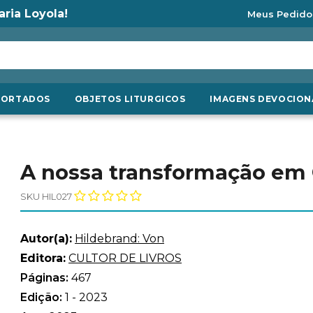
aria Loyola!
Meus Pedido
PORTADOS
OBJETOS LITURGICOS
IMAGENS DEVOCION
A nossa transformação em 
SKU HIL027
Autor(a):
Hildebrand: Von
Editora:
CULTOR DE LIVROS
Páginas:
467
Edição:
1 - 2023