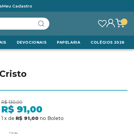
s
Meu Cadastro
AIS
DEVOCIONAIS
PAPELARIA
COLÉGIOS 2026
Cristo
R$ 130,00
R$ 91,00
1
x
de
R$ 91,00
no
Boleto
Qtde.