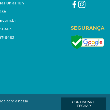
as 8h às 18h
13h
a.com.br
SEGURANÇA
7-6463
097-6462
eços e estoque sujeito a alterações sem aviso prévio.
orda com a nossa
CONTINUAR E
: 01006-000
FECHAR