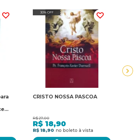
30% OFF
20
ara
CRISTO NOSSA PASCOA
CRI
NOS
ce
ama o
R$
27,00
R$
68,
R$
18,90
R$
R$ 18,90
R$ 5