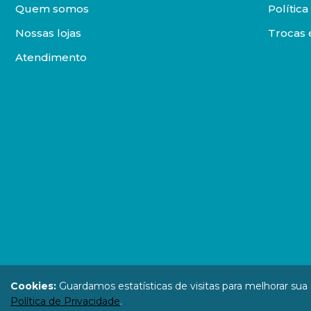
Quem somos
Polític
Nossas lojas
Trocas 
Atendimento
DISTRIBUIDORA LOYOLA DE LIVROS LTDA. Todos os direit
Cookies:
Guardamos estatísticas de visitas para melhorar su
67.946.814
Política de Privacidade
.