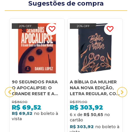
Sugestões de compra
20% OFF
20% OFF
90 SEGUNDOS PARA
A BÍBLIA DA MULHER
A
O APOCALIPSE: O
NAA NOVA EDIÇÃO,
A
GRANDE RESET E A
LETRA REGULAR, COM
-
NOVA ORDEM
MAPA, CAPA COURO
H
R$
86,90
R$
379,90
R
MUNDIAL
SINTÉTICO AZUL:
P
R$
69,52
R$
303,92
NOVA ALMEIDA
D
R$ 69,52
R
6
x
de
R$ 50,65
ATUALIZADA (NAA)
G
R$ 303,92