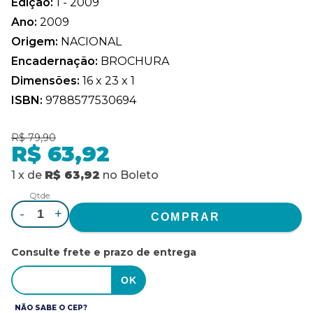
Edição:
1 - 2009
Ano:
2009
Origem:
NACIONAL
Encadernação:
BROCHURA
Dimensões:
16 x 23 x 1
ISBN:
9788577530694
R$ 79,90
R$ 63,92
1
x
de
R$ 63,92
no
Boleto
Qtde.
-
+
Consulte frete e prazo de entrega
NÃO SABE O CEP?