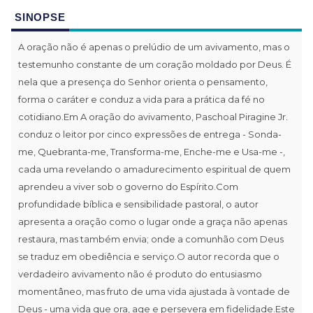
SINOPSE
A oração não é apenas o prelúdio de um avivamento, mas o
testemunho constante de um coração moldado por Deus. É
nela que a presença do Senhor orienta o pensamento,
forma o caráter e conduz a vida para a prática da fé no
cotidiano.Em A oração do avivamento, Paschoal Piragine Jr.
conduz o leitor por cinco expressões de entrega - Sonda-
me, Quebranta-me, Transforma-me, Enche-me e Usa-me -,
cada uma revelando o amadurecimento espiritual de quem
aprendeu a viver sob o governo do Espírito.Com
profundidade bíblica e sensibilidade pastoral, o autor
apresenta a oração como o lugar onde a graça não apenas
restaura, mas também envia; onde a comunhão com Deus
se traduz em obediência e serviço.O autor recorda que o
verdadeiro avivamento não é produto do entusiasmo
momentâneo, mas fruto de uma vida ajustada à vontade de
Deus - uma vida que ora, age e persevera em fidelidade.Este