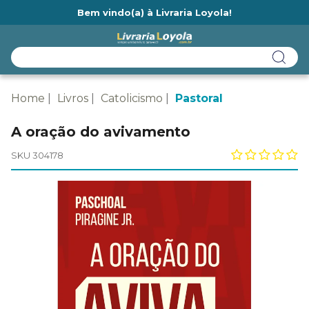
Bem vindo(a) à Livraria Loyola!
Ainda não tem cadastro na Livraria Loyola?
Home
Livros
Catolicismo
Pastoral
A oração do avivamento
SKU 304178