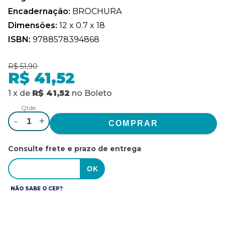
Encadernação:
BROCHURA
Dimensões:
12 x 0.7 x 18
ISBN:
9788578394868
R$ 51,90
R$ 41,52
1
x
de
R$ 41,52
no
Boleto
Qtde.
-
+
Consulte frete e prazo de entrega
NÃO SABE O CEP?