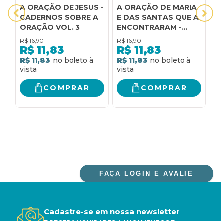
A ORAÇÃO DE JESUS -
A ORAÇÃO DE MARIA
A
CADERNOS SOBRE A
E DAS SANTAS QUE A
C
ORAÇÃO VOL. 3
ENCONTRARAM -
P
CADERNOS SOBRE A
U
R$
16,90
R$
16,90
R
ORAÇÃO VOL. 7
T
R$
11,83
R$
11,83
R$ 11,83
R$ 11,83
R
COMPRAR
COMPRAR
FAÇA LOGIN E AVALIE
Cadastre-se em nossa newsletter